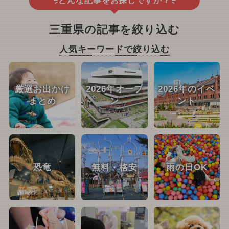
どんな記事をお探しですか？
三重県の記事を絞り込む
人気キーワードで絞り込む
厳選お出かけ
2026年オープ
2026年のイベ
まとめ
ン
ント
恐竜
無料・格安
雨の日OK