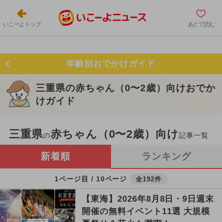
いこーよトップ
あとで読む
年齢別おでかけガイド
三重県の赤ちゃん（0〜2歳）向けおでか
けガイド
三重県
赤ちゃん（0〜2歳）向け
の
記事一覧
新着順
ランキング
1ページ目 / 10ページ
全192件
【東海】2026年8月8日・9日週末
開催の無料イベント11選 大規模