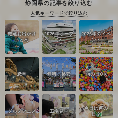
静岡県の記事を絞り込む
人気キーワードで絞り込む
厳選お出かけ
2026年オープ
2026年のイベ
まとめ
ン
ント
恐竜
無料・格安
雨の日OK
今日は何の
グルメフェス
工場見学
日？