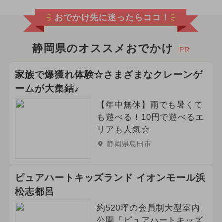
おでかけ先に迷ったらココ！
2025年1月のイベント
2025年5月のイベント
静岡県のオススメおでかけ
PR
2025年8月のイベント
家族で爆獲れ体験☆さまざまなクレーンゲ
ームが大集結♪
2024年3月のイベント
【年中無休】雨でも暑くて
2025年4月のイベント
も遊べる！10円で遊べるエ
リアも人気☆
2026年4月のイベント
グルメフェス
静岡県島田市
雨の日OK
2026年5月のイベント
ピュアハートキッズランド イオンモール浜
2024年10月のイベント
松志都呂
2025年9月のイベント
花火
約520坪の会員制大型室内
公園「ピュアハートキッズ