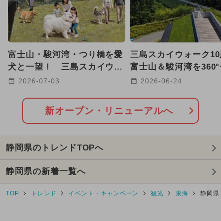
2025年10月のイベント
2026年8月のイベント
富士山・駿河湾・つり橋を愛
三島スカイウォーク1
イルミネーション
犬と一望！ 三島スカイウォ
富士山＆駿河湾を360
ークに絶景ドッグラン誕生
きる展望カフェが新オ
2024年7月のイベント
2026-07-03
2026-06-24
2026年7月のイベント
新オープン・リニューアルへ
2025年2月のイベント
キャラクター
静岡県のトレンドTOPへ
2025年7月のイベント
静岡県の新着一覧へ
2026年2月のイベント
TOP
トレンド
イベント・キャンペーン
観光
東海
静岡県
2026年3月のイベント
2024年11月のイベント