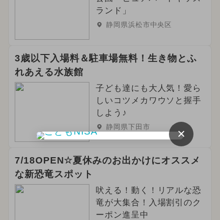
2025年6月のイベント
クリスマス
ランド」
静岡県浜松市中央区
2024年4月のイベント
冬休み
きかんしゃトーマス
アウトドア
3歳以下入場料＆駐車場無料！生き物とふ
れあえる水族館
2023年12月のイベント
子ども達にも大人気！愛ら
2024年2月のイベント
しいコツメカワウソと握手
しよう♪
2024年5月のイベント
いもフェス
静岡県下田市
×
2024年8月のイベント
7/18OPEN☆夏休みのお出かけにオススメ
2024年9月のイベント
な新恐竜スポット
吠える！動く！リアルな恐
竜が大集合！入場割引のク
ーポン進呈中