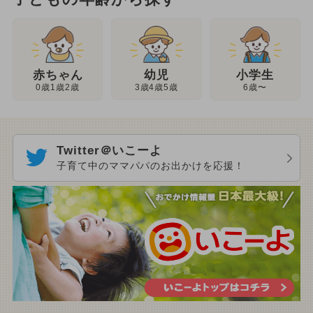
幼児
赤ちゃん
小学生
3歳4歳5歳
0歳1歳2歳
6歳〜
Twitter＠いこーよ
子育て中のママパパのお出かけを応援！