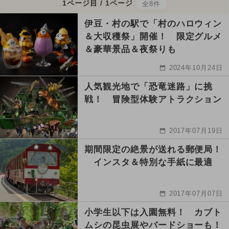
1ページ目 / 1ページ
全8件
伊豆・村の駅で「村のハロウィン
＆大収穫祭」開催！ 限定グルメ
＆豪華景品＆夜祭りも
2024年10月24日
人気観光地で「恐竜迷路」に挑
戦！ 冒険型体験アトラクション
2017年07月19日
期間限定の絶景が送れる郵便局！
インスタ＆特別な手紙に最適
2017年07月07日
小学生以下は入園無料！ カブト
ムシの昆虫展やバードショーも！