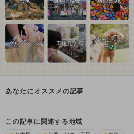
恐竜
無料・格安
雨の日OK
今日は何の
グルメフェス
工場見学
日？
あなたにオススメの記事
この記事に関連する地域