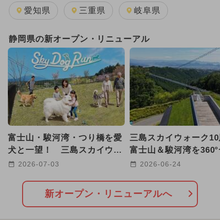
日帰り
GW(ゴールデンウィーク)
愛知県
三重県
岐阜県
2025年3月のイベント
静岡県の新オープン・リニューアル
2025年11月のイベント
2025年12月のイベント
2026年1月のイベント
2024年12月のイベント
富士山・駿河湾・つり橋を愛
三島スカイウォーク1
2025年10月のイベント
犬と一望！ 三島スカイウォ
富士山＆駿河湾を360
ークに絶景ドッグラン誕生
きる展望カフェが新オ
2026-07-03
2026-06-24
2026年8月のイベント
イルミネーション
新オープン・リニューアルへ
2024年7月のイベント