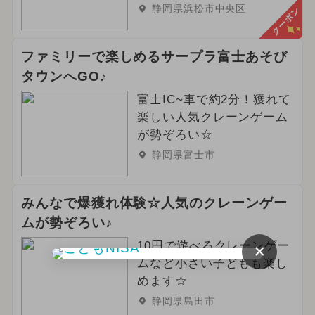
2024年3月のイベント
静岡県浜松市中央区
クーポン
2025年4月のイベント
ファミリーで楽しめるサープラ富士あそび
2026年4月のイベント
グルメフェス
タウンへGO♪
雨の日OK
2026年5月のイベント
富士IC~車で約2分！獲れて
楽しい人気クレーンゲーム
2024年10月のイベント
が勢ぞろい☆
静岡県富士市
2025年9月のイベント
花火
2025年6月のイベント
クリスマス
みんなで爆獲れ体験☆人気のクレーンゲー
ムが勢ぞろい♪
2024年4月のイベント
冬休み
10円で遊べるクレーンゲー
×
きかんしゃトーマス
アウトドア
ムなど小さい子どもも楽し
めます☆
2023年12月のイベント
静岡県島田市