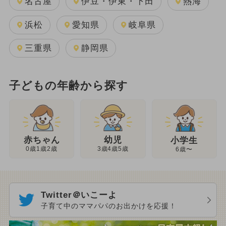
名古屋
伊豆・伊東・下田
熱海
浜松
愛知県
岐阜県
三重県
静岡県
子どもの年齢から探す
幼児
赤ちゃん
小学生
3歳4歳5歳
0歳1歳2歳
6歳〜
Twitter＠いこーよ
子育て中のママパパのお出かけを応援！