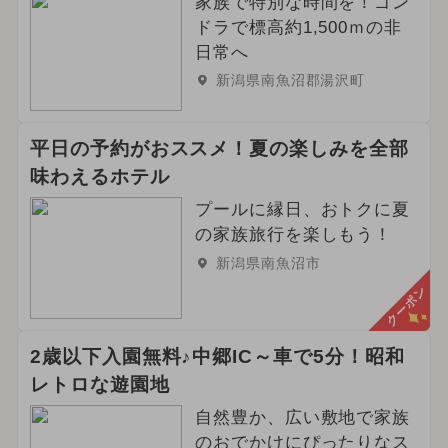
家族で特別な時間を！ゴン
2024年5月のイベント
ドラで標高約1,500ｍの非
日常へ
2026年9月のイベント
新潟県南魚沼郡湯沢町
2025年6月のイベント
平日の予約がおススメ！夏の楽しみを全部
夏休み（涼しい）
味わえるホテル
2026年4月のイベント
プールに縁日、おトクに夏
の家族旅行を楽しもう！
2024年9月のイベント
新潟県南魚沼市
クーポン
2024年12月のイベント
ハロウィン
2026年10月のイベント
アウトドア
2歳以下入園無料♪中郷IC～車で5分！昭和
レトロな遊園地
夏休み（日帰り）
自然豊か、広い敷地で家族
2024年10月のイベント
春休み
のおでかけにぴったりなス