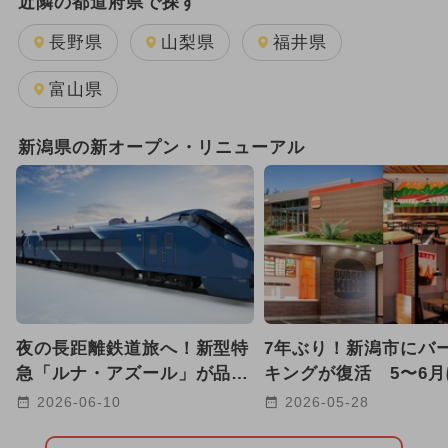
近隣の都道府県で探す
2025年8月のイベント
長野県
山梨県
福井県
2025年11月のイベント
富山県
2025年10月のイベント
新潟県の新オープン・リニューアル
2025年9月のイベント
雨の日OK
2025年4月のイベント
日帰り
2025年12月のイベント
2026年8月のイベント
夜の長距離鉄道旅へ！新型特
7年ぶり！新潟市にバ
2025年5月のイベント
急「ルナ・アズール」が品川
キングが復活 5〜6
駅〜青森駅間で2027年に運行
て全国8店舗が続々オ
2026-06-10
2026-05-28
2025年7月のイベント
キャラクター
も！