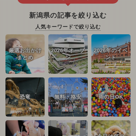
新潟県の記事を絞り込む
人気キーワードで絞り込む
厳選お出かけ
2026年オープ
2026年のイベ
まとめ
ン
ント
恐竜
無料・格安
雨の日OK