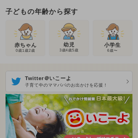
子どもの年齢から探す
幼児
赤ちゃん
小学生
3歳4歳5歳
0歳1歳2歳
6歳〜
Twitter＠いこーよ
子育て中のママパパのお出かけを応援！