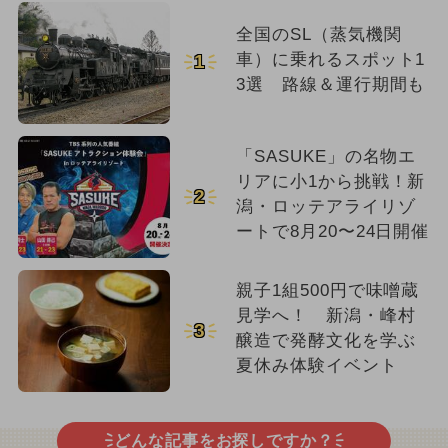
全国のSL（蒸気機関
車）に乗れるスポット1
1
3選 路線＆運行期間も
「SASUKE」の名物エ
リアに小1から挑戦！新
2
潟・ロッテアライリゾ
ートで8月20〜24日開催
親子1組500円で味噌蔵
見学へ！ 新潟・峰村
3
醸造で発酵文化を学ぶ
夏休み体験イベント
どんな記事をお探しですか？