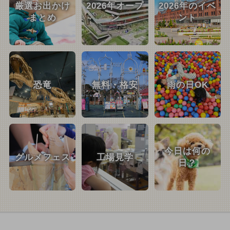
厳選お出かけ
2026年オープ
2026年のイベ
まとめ
ン
ント
恐竜
無料・格安
雨の日OK
今日は何の
グルメフェス
工場見学
日？