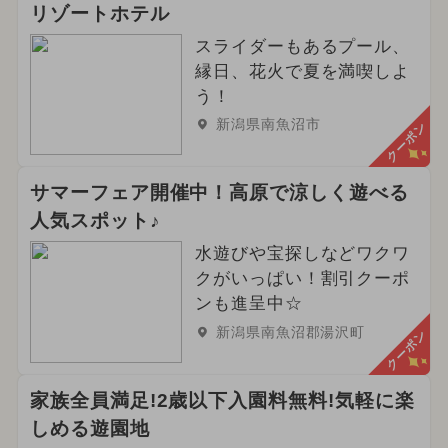
リゾートホテル
2024年11月のイベント
スライダーもあるプール、
2024年5月のイベント
縁日、花火で夏を満喫しよ
う！
2026年9月のイベント
新潟県南魚沼市
クーポン
2025年6月のイベント
サマーフェア開催中！高原で涼しく遊べる
夏休み（涼しい）
人気スポット♪
2026年4月のイベント
水遊びや宝探しなどワクワ
クがいっぱい！割引クーポ
2024年9月のイベント
ンも進呈中☆
新潟県南魚沼郡湯沢町
クーポン
2024年12月のイベント
ハロウィン
2026年10月のイベント
アウトドア
家族全員満足!2歳以下入園料無料!気軽に楽
しめる遊園地
夏休み（日帰り）