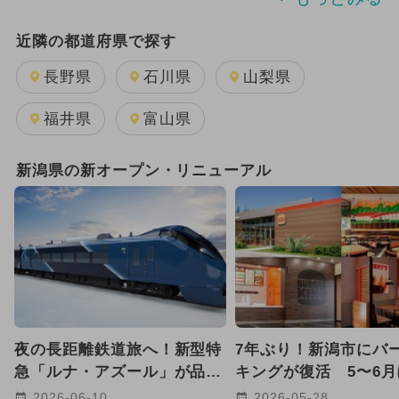
GW(ゴールデンウィーク)
近隣の都道府県で探す
2025年8月のイベント
長野県
石川県
山梨県
2025年11月のイベント
福井県
富山県
2025年10月のイベント
新潟県の新オープン・リニューアル
2025年9月のイベント
雨の日OK
2025年4月のイベント
日帰り
2025年12月のイベント
2026年8月のイベント
夜の長距離鉄道旅へ！新型特
7年ぶり！新潟市にバ
2025年5月のイベント
急「ルナ・アズール」が品川
キングが復活 5〜6
駅〜青森駅間で2027年に運行
て全国8店舗が続々オ
2026-06-10
2026-05-28