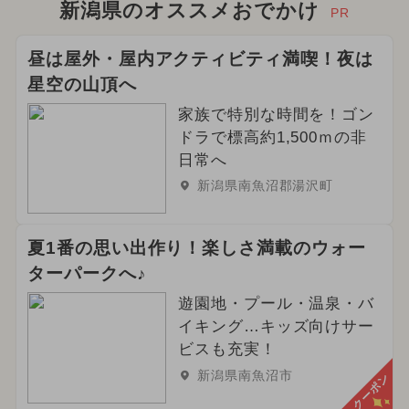
2025年2月のイベント
花火
新潟県のオススメおでかけ
PR
2026年5月のイベント
昼は屋外・屋内アクティビティ満喫！夜は
星空の山頂へ
2024年11月のイベント
家族で特別な時間を！ゴン
2024年5月のイベント
ドラで標高約1,500ｍの非
日常へ
2026年9月のイベント
新潟県南魚沼郡湯沢町
2025年6月のイベント
夏1番の思い出作り！楽しさ満載のウォー
夏休み（涼しい）
ターパークへ♪
2026年4月のイベント
遊園地・プール・温泉・バ
イキング…キッズ向けサー
2024年9月のイベント
ビスも充実！
新潟県南魚沼市
クーポン
2024年12月のイベント
ハロウィン