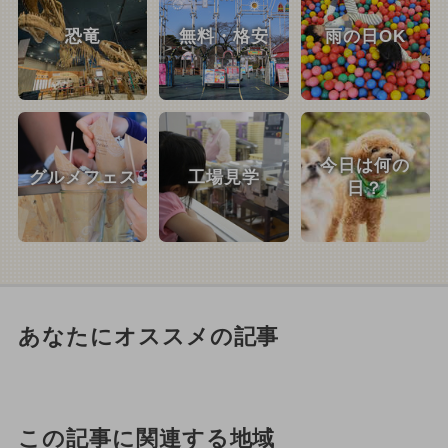
恐竜
無料・格安
雨の日OK
今日は何の
グルメフェス
工場見学
日？
あなたにオススメの記事
この記事に関連する地域