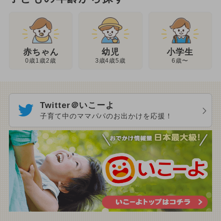
幼児
赤ちゃん
小学生
3歳4歳5歳
0歳1歳2歳
6歳〜
Twitter＠いこーよ
子育て中のママパパのお出かけを応援！