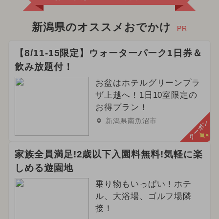
2024年8月のイベント
2025年2月のイベント
花火
新潟県のオススメおでかけ
PR
2026年5月のイベント
【8/11-15限定】ウォーターパーク1日券＆
飲み放題付！
2024年11月のイベント
お盆はホテルグリーンプラ
2024年5月のイベント
ザ上越へ！1日10室限定の
お得プラン！
2026年9月のイベント
新潟県南魚沼市
クーポン
2025年6月のイベント
家族全員満足!2歳以下入園料無料!気軽に楽
夏休み（涼しい）
しめる遊園地
2026年4月のイベント
乗り物もいっぱい！ホテ
ル、大浴場、ゴルフ場隣
2024年9月のイベント
接！