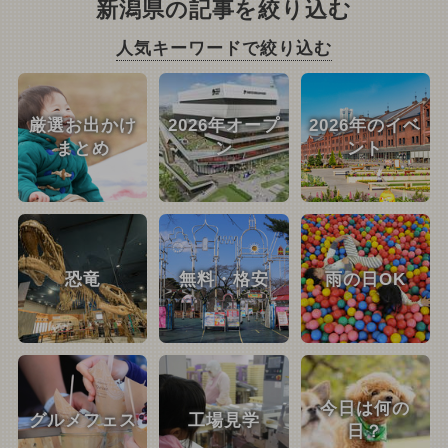
新潟県の記事を絞り込む
人気キーワードで絞り込む
厳選お出かけ
2026年オープ
2026年のイベ
まとめ
ン
ント
恐竜
無料・格安
雨の日OK
今日は何の
グルメフェス
工場見学
日？