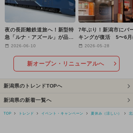
2025年4月のイベント
日帰り
2025年12月のイベント
夜の長距離鉄道旅へ！新型特
7年ぶり！新潟市にバ
2026年8月のイベント
急「ルナ・アズール」が品川
キングが復活 5〜6
駅〜青森駅間で2027年に運行
て全国8店舗が続々オ
2026-06-10
2026-05-28
2025年5月のイベント
も！
2025年7月のイベント
キャラクター
新オープン・リニューアルへ
2025年3月のイベント
新潟県のトレンドTOPへ
2024年6月のイベント
新潟県の新着一覧へ
2024年7月のイベント
TOP
トレンド
イベント・キャンペーン
夏休み（涼しい）
北
2026年1月のイベント
2026年7月のイベント