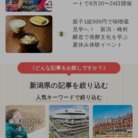
ートで8月20〜24日開催
親子1組500円で味噌蔵
見学へ！ 新潟・峰村
3
醸造で発酵文化を学ぶ
夏休み体験イベント
どんな記事をお探しですか？
新潟県の記事を絞り込む
人気キーワードで絞り込む
厳選お出かけ
2026年オープ
2026年のイベ
まとめ
ン
ント