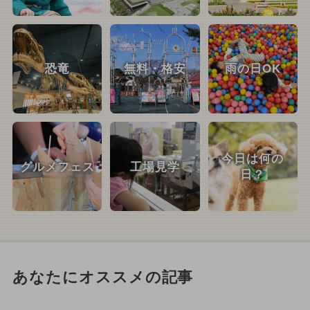
恐竜
無料・格安
雨の日OK
今日は何の
グルメフェス
工場見学
日？
あなたにオススメの記事