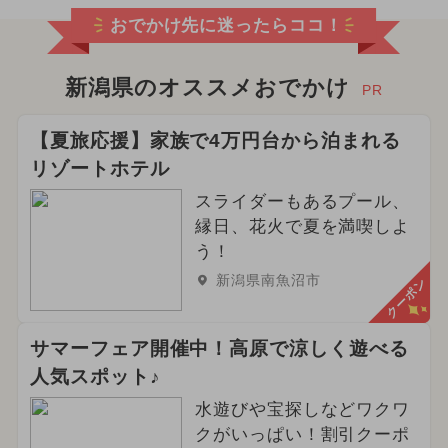
おでかけ先に迷ったらココ！
2024年4月のイベント
2024年8月のイベント
新潟県のオススメおでかけ
PR
2025年2月のイベント
花火
【夏旅応援】家族で4万円台から泊まれる
リゾートホテル
2026年5月のイベント
スライダーもあるプール、
2024年11月のイベント
縁日、花火で夏を満喫しよ
う！
2024年5月のイベント
新潟県南魚沼市
クーポン
2026年9月のイベント
サマーフェア開催中！高原で涼しく遊べる
2025年6月のイベント
人気スポット♪
夏休み（涼しい）
水遊びや宝探しなどワクワ
クがいっぱい！割引クーポ