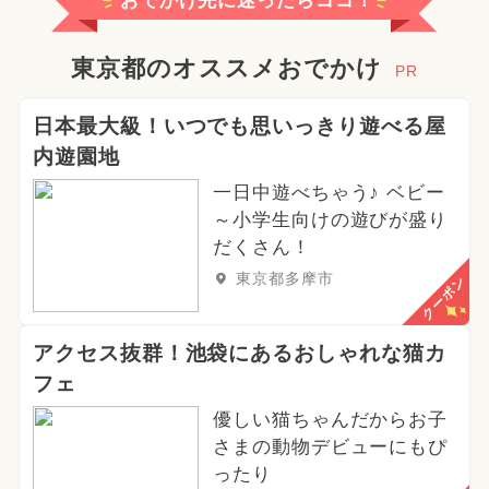
おでかけ先に迷ったらココ！
2025年3月のイベント
2024年8月のイベント
東京都のオススメおでかけ
PR
2025年8月のイベント
日本最大級！いつでも思いっきり遊べる屋
内遊園地
2026年5月のイベント
一日中遊べちゃう♪ ベビー
イルミネーション
～小学生向けの遊びが盛り
だくさん！
2026年3月のイベント
東京都多摩市
クーポン
2024年2月のイベント
アクセス抜群！池袋にあるおしゃれな猫カ
2026年6月のイベント
フェ
2025年7月のイベント
優しい猫ちゃんだからお子
さまの動物デビューにもぴ
2026年4月のイベント
ったり