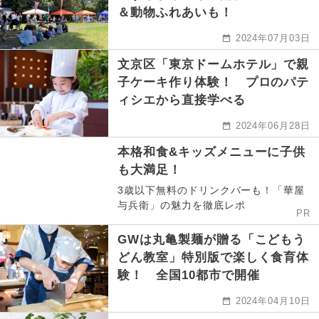
＆動物ふれあいも！
2024年07月03日
文京区「東京ドームホテル」で親
子ケーキ作り体験！ プロのパテ
ィシエから直接学べる
2024年06月28日
本格和食&キッズメニューに子供
も大満足！
3歳以下無料のドリンクバーも！「華屋
与兵衛」の魅力を徹底レポ
PR
GWは丸亀製麺が贈る「こどもう
どん教室」特別版で楽しく食育体
験！ 全国10都市で開催
2024年04月10日