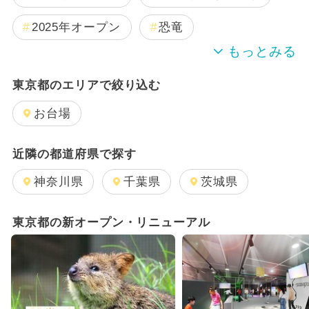
2025年オープン
恐竜
2024年のイベント
夏休み
東京都のエリアで絞り込む
雨の日OK
日帰り
キャラクター
お台場
週末イベント関東パック
近隣の都道府県で探す
GW(ゴールデンウィーク)
神奈川県
千葉県
茨城県
2025年12月のイベント
東京都の新オープン・リニューアル
2025年11月のイベント
2026年1月のイベント
2026年8月のイベント