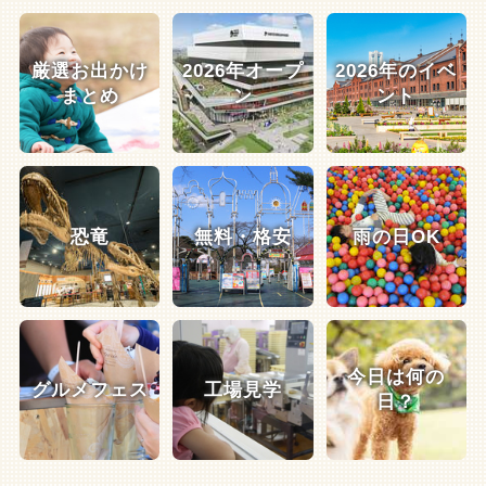
厳選お出かけ
2026年オープ
2026年のイベ
まとめ
ン
ント
恐竜
無料・格安
雨の日OK
今日は何の
グルメフェス
工場見学
日？