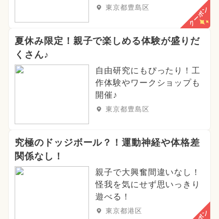
東京都豊島区
クーポン
2024年9月のイベント
グルメフェス
2024年6月のイベント
春休み
夏休み限定！親子で楽しめる体験が盛りだ
くさん♪
冬休み
2025年5月のイベント
自由研究にもぴったり！工
2025年1月のイベント
作体験やワークショップも
開催♪
2025年4月のイベント
東京都豊島区
夏休み（日帰り）
アート
究極のドッジボール？！運動神経や体格差
2024年10月のイベント
関係なし！
2025年9月のイベント
親子で大興奮間違いなし！
怪我を気にせず思いっきり
遊べる！
東京都港区