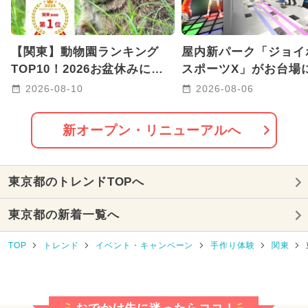
2024年3月のイベント
ワークショップ
【関東】動物園ランキング
屋内新パーク「ジョイ
2026年7月のイベント
クリスマス
TOP10！2026お盆休みにお
スポーツX」がお台場
すすめ
生！ ARやトランポ
2024年4月のイベント
2026-08-10
2026-08-06
遊べる
2024年7月のイベント
新オープン・リニューアルへ
2024年5月のイベント
東京都のトレンドTOPへ
2024年11月のイベント
東京都の新着一覧へ
2026年2月のイベント
TOP
トレンド
イベント・キャンペーン
手作り体験
関東
2024年12月のイベント
2025年10月のイベント