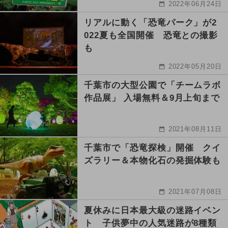
2022年06月24日
リアルに動く「恐竜パーク」が2
022夏も全国開催 恐竜との撮影
も
2022年05月20日
千葉市の大型公園で「チームラボ
作品展」 入場無料＆9月上旬まで
2021年08月11日
千葉市で「恐竜探検」開催 クイ
ズラリー＆本物化石の発掘体験も
2021年07月08日
夏休みに日本最大級の迷路イベン
ト 子供夢中の人気迷路が8種類