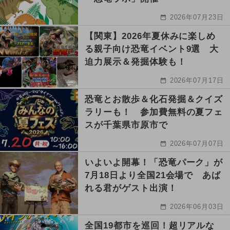
2026年07月23日
【関東】2026年夏休みに楽しめ
る親子向け恐竜イベント9選 大
迫力展示＆発掘体験も！
2026年07月17日
恐竜とお散歩＆化石発掘＆クイズ
ラリーも！ 参加費無料の夏フェ
スが千葉県市原市で
2026年07月07日
いよいよ開幕！「恐竜パーク」が
7月18日より全国21会場で あば
れる君がゲスト出演！
2026年06月03日
全国19都市を巡回！超リアルな