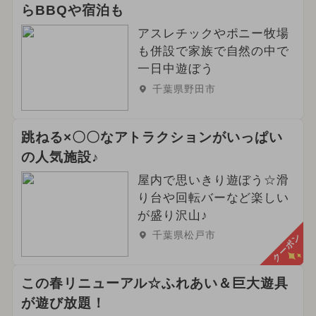
2025年4月のイベント
らBBQや宿泊も
2024年8月のイベント
アスレチックやポニー牧場
も併設で家族で自然の中で
2025年1月のイベント
一日中遊ぼう
千葉県野田市
2025年7月のイベント
2026年4月のイベント
跳ねる×〇〇なアトラクションがいっぱい
の人気施設♪
2024年10月のイベント
屋内で思いきり遊ぼう☆滑
2025年2月のイベント
り台や回転バーなど楽しい
が盛り沢山♪
2025年5月のイベント
ハロウィン
千葉県松戸市
クーポン
春休み
イルミネーション
この春リニューアル☆ふれあい＆巨大遊具
夏休み（日帰り）
が遊び放題！