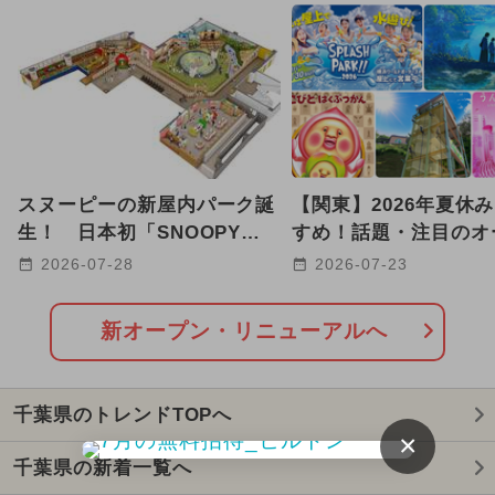
2025年12月のイベント
GW(ゴールデンウィーク)
2024年7月のイベント
2026年1月のイベント
スヌーピーの新屋内パーク誕
【関東】2026年夏休
2025年3月のイベント
生！ 日本初「SNOOPY
すめ！話題・注目のオ
Playful PARK」が津田沼に
リニューアルスポット2
2026-07-28
2026-07-23
2025年10月のイベント
オープン
2026年7月のイベント
新オープン・リニューアルへ
2026年2月のイベント
千葉県のトレンドTOPへ
2025年8月のイベント
ディズニー
×
千葉県の新着一覧へ
2025年9月のイベント