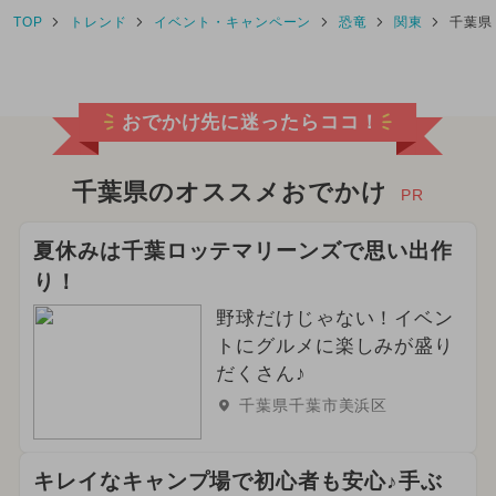
TOP
トレンド
イベント・キャンペーン
恐竜
関東
千葉県
2026年3月のイベント
クリスマス
ディズニーリゾート
おでかけ先に迷ったらココ！
2026年5月のイベント
2024年4月のイベント
千葉県のオススメおでかけ
PR
2024年9月のイベント
夏休みは千葉ロッテマリーンズで思い出作
り！
2024年12月のイベント
野球だけじゃない！イベン
2024年3月のイベント
トにグルメに楽しみが盛り
だくさん♪
2026年6月のイベント
千葉県千葉市美浜区
2024年11月のイベント
キレイなキャンプ場で初心者も安心♪手ぶ