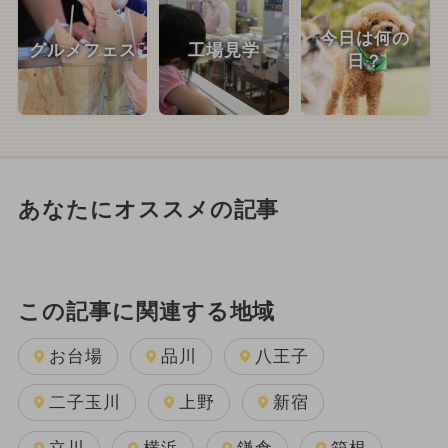
今日は何の
グルメフェス
工場見学
日？
あなたにオススメの記事
この記事に関連する地域
お台場
品川
八王子
二子玉川
上野
新宿