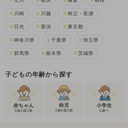
立川
横浜
鎌倉
箱根
川崎
川越
秩父・長瀞
日光
那須
東京都
神奈川県
千葉県
埼玉県
群馬県
栃木県
茨城県
子どもの年齢から探す
幼児
赤ちゃん
小学生
3歳4歳5歳
0歳1歳2歳
6歳〜