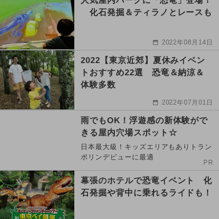
人気屋内パークに「恐竜」登場！
化石発掘＆ティラノとレースも
2022年08月14日
2022【東京近郊】夏休みイベン
トおすすめ22選 恐竜＆納涼＆
体験多数
2022年07月01日
雨でもOK！浮遊感の新体験がで
きる屋内穴場スポット☆
日本最大級！キッズエリアもありトラン
ポリンデビューに最適
PR
幕張のホテルで恐竜イベント 化
石発掘や背中に乗れるライドも！