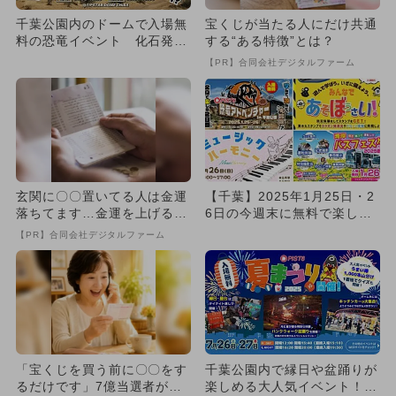
千葉公園内のドームで入場無
宝くじが当たる人にだけ共通
料の恐竜イベント 化石発掘
する“ある特徴”とは？
やティラノサウルスレースも
【PR】合同会社デジタルファーム
玄関に〇〇置いてる人は金運
【千葉】2025年1月25日・2
落ちてます…金運を上げる方
6日の今週末に無料で楽しめ
法とは
るイベント6選
【PR】合同会社デジタルファーム
「宝くじを買う前に〇〇をす
千葉公園内で縁日や盆踊りが
るだけです」7億当選者が続
楽しめる大人気イベント！