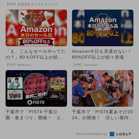
出
「PIST6夏まつり2025...
【PR】合同会社デジタルファーム
「え、こんなセールやってた
Amazon今日も見逃せない！
の？」80％OFF以上が続々
80%OFF以上が続々登場
登場！Amazonの本気が...
【PR】Amazon
【PR】Amazon
千葉市で「PIST6 千葉公
千葉市で「PIST6夏あそび20
園・春まつり」開催！ エン
24」が開催！ 涼しい屋内で
ターテイメントと地元グル
盆踊り＆縁日＆グルメ...
メ...
Recommended by