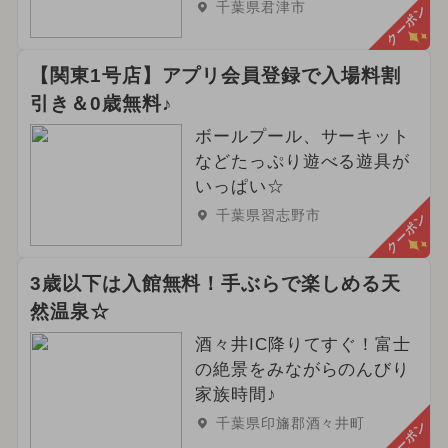
千葉県君津市
クーポン
【関東1号店】アプリ会員登録で入場料割
引き＆0歳無料♪
ボールプール、サーキット
などたっぷり遊べる遊具が
いっぱい☆
千葉県習志野市
クーポン
3歳以下は入館無料！手ぶらで楽しめる天
然温泉☆
酒々井IC降りてすぐ！富士
の絶景をみながらのんびり
家族時間♪
千葉県印旛郡酒々井町
クーポン