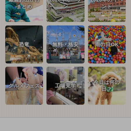
まとめ
ン
ント
恐竜
無料・格安
雨の日OK
今日は何の
グルメフェス
工場見学
日？