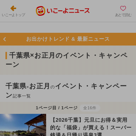
いこーよトップ
あとで読む
お出かけトレンド & 最新ニュース
千葉県×お正月のイベント・キャンペ
ーン
千葉県
お正月
イベント・キャンペー
×
の
ン
記事一覧
1ページ目 / 1ページ
全16件
【2026千葉】元旦にお得＆実用
的な「福袋」が買える！スーパー
銭湯＆日帰り温泉3選