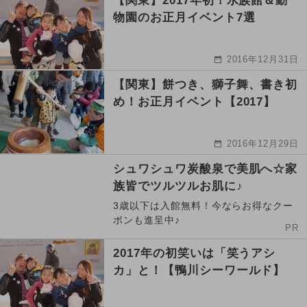
【関東】2017年初！水族館＆動
物園のお正月イベント7選
2016年12月31日
【関東】餅つき、獅子舞、書き初
め！お正月イベント【2017】
2016年12月29日
シュワシュワ炭酸泉で美肌へ☆家
族皆でツルツルお肌に♪
3歳以下は入館無料！今ならお得なクー
ポンも進呈中♪
PR
2017年の初笑いは「笑うアシ
カ」と！【鴨川シーワールド】