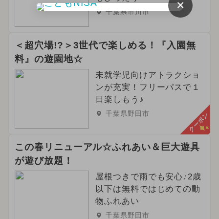
×
2026年6月のイベント
千葉県市川市
2024年11月のイベント
＜超穴場!?＞3世代で楽しめる！『入園無
2025年4月のイベント
料』の遊園地☆
2024年8月のイベント
未就学児向けアトラクショ
ンが充実！フリーパスで１
2025年1月のイベント
日楽しもう♪
千葉県野田市
クーポン
2025年7月のイベント
2026年4月のイベント
この春リニューアル☆ふれあい＆巨大遊具
が遊び放題！
2024年10月のイベント
屋根つきで雨でも安心♪2歳
2025年2月のイベント
以下は無料ではじめての動
物ふれあい
2025年5月のイベント
ハロウィン
千葉県野田市