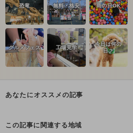
恐竜
無料・格安
雨の日OK
今日は何の
グルメフェス
工場見学
日？
あなたにオススメの記事
この記事に関連する地域