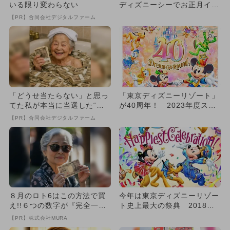
いる限り変わらない
ディズニーシーでお正月イベ
ント だるまカードがもらえ
【PR】合同会社デジタルファーム
る
「どうせ当たらない」と思っ
「東京ディズニーリゾート」
てた私が本当に当選した“買
が40周年！ 2023年度スケ
い方”がこれ
ジュール
【PR】合同会社デジタルファーム
８月のロト6はこの方法で買
今年は東京ディズニーリゾー
え!!６つの数字が『完全一
ト史上最大の祭典 2018年
致』する方法
度「年間プログラム」一挙
【PR】株式会社MURA
紹...