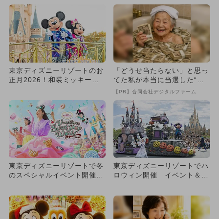
東京ディズニーリゾートのお
「どうせ当たらない」と思っ
正月2026！和装ミッキーと
てた私が本当に当選した“買
花火で新年をお祝い！
い方”がこれ
【PR】合同会社デジタルファーム
東京ディズニーリゾートで冬
東京ディズニーリゾートでハ
のスペシャルイベント開催
ロウィン開催 イベント＆グ
気になるプログラムをチェッ
ッズ紹介
ク