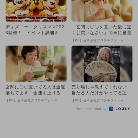
ディズニー・クリスマス202
「玄関に〇〇を置いた後に宝
3開催！ イベント詳細＆グ
くじ買いなさい」簡単に当選
ッズを紹介
【PR】合同会社デジタルファーム
玄関に〇〇置いてる人は金運
売り場じゃ教えてくれない！
落ちてます…金運を上げる方
当たる人だけがやってる宝く
法とは
じの習慣
【PR】合同会社デジタルファーム
【PR】合同会社デジタルファーム
Recommended by