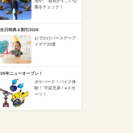
地や、 遊具がすごい公
園をチェック！
生日特典＆割引2026
おでかけバースデーア
イデア20選
026年ニューオープン！
ポケパーク！バイク体
験！ 宇宙兄弟！eスポ
ーツ！