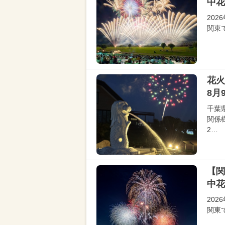
中花
20
関東
花火
8月
千葉
関係
2…
【関
中花
20
関東