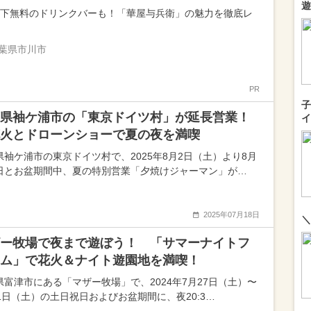
遊
以下無料のドリンクバーも！「華屋与兵衛」の魅力を徹底レ
葉県市川市
PR
子
県袖ケ浦市の「東京ドイツ村」が延長営業！
イ
火とドローンショーで夏の夜を満喫
県袖ケ浦市の東京ドイツ村で、2025年8月2日（土）より8月
日とお盆期間中、夏の特別営業「夕焼けジャーマン」が…
2025年07月18日
＼
ー牧場で夜まで遊ぼう！ 「サマーナイトフ
ム」で花火＆ナイト遊園地を満喫！
県富津市にある「マザー牧場」で、2024年7月27日（土）〜
31日（土）の土日祝日およびお盆期間に、夜20:3…