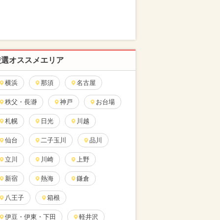
厳選オススメエリア
横浜
那須
名古屋
秩父・長瀞
神戸
お台場
札幌
日光
川越
仙台
二子玉川
品川
立川
川崎
上野
新宿
熱海
鎌倉
八王子
箱根
伊豆・伊東・下田
軽井沢