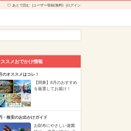
あとで読む
ユーザー登録(無料)
ログイン
オススメおでかけ情報
月のオススメはコレ！
【関東】8月のおすすめ
を厳選してお届け！
円・格安のお出かけガイド
お財布にやさしい遊園