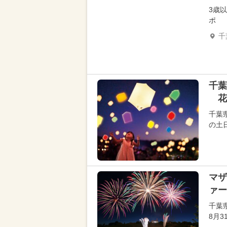
3歳
ポ
千
千葉
花
千葉
の土
マザ
ァー
千葉
8月