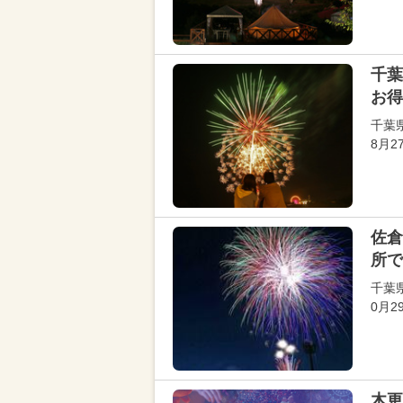
千葉
お得
千葉
8月
佐倉
所で
千葉
0月
木更