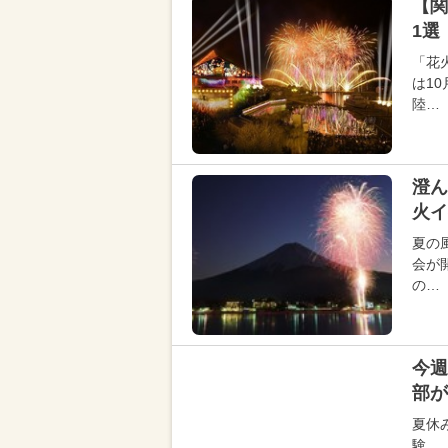
【関
1選
「花
は1
陸…
澄ん
火イ
夏の
会が
の…
今週
部が
夏休
験