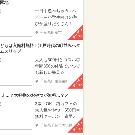
園地
一日中遊べちゃう♪ ベ
ビー～小学生向けの遊
びが盛りだくさん！
クーポン
千葉県船橋市
どもは入館料無料！江戸時代の町並みへタ
ムスリップ
大人も300円とコスパ◎
年間350の体験でいつで
も新しい発見☆
クーポン
千葉県印旛郡栄町
 え…？大好物のおやつが無料…？／
3歳～OK！猫カフェの
大人気おやつ「550円⇒
無料クーポン」進呈♪
クーポン
千葉県千葉市美浜区