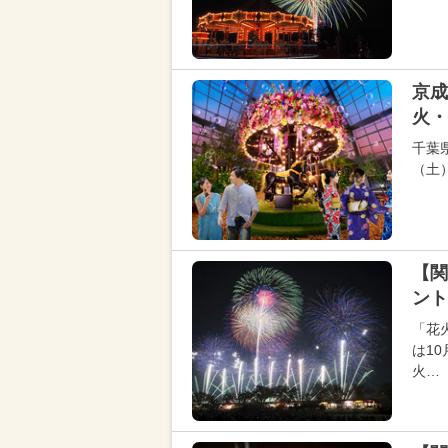
京成
火・
千葉
（土
【関
ント
「花
は1
火…