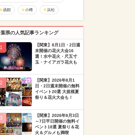
函館
小樽
浜松
千葉県の人気記事ランキング
【関東】8月1日・2日週
1
末開催の花火大会16
選！水中花火・尺五寸
玉・ナイアガラ花火も
【関東】2026年8月1
2
日・2日週末開催の無料
イベント20選 大規模夏
祭り＆花火大会も！
【関東】2026年8月3日
3
～7日平日開催の無料イ
ベント18選 夏祭り＆花
火＆グルメも満喫