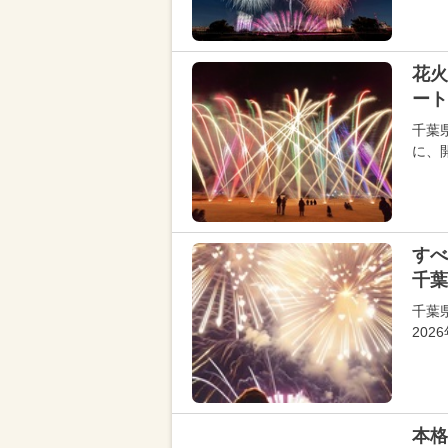
花火
ート
千葉
に、
すべ
千葉
千葉
202
本格