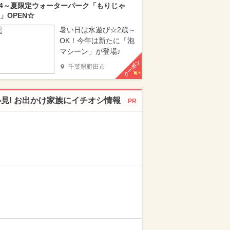
/4～夏限定ウォーターパーク「もりじゃ
」OPEN☆
暑い日は水遊び☆2歳～
OK！今年は新たに「泡
マシーン」が登場♪
クーポン
千葉県野田市
必見! お出かけ家族にイチオシ情報
PR