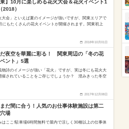
東】10月に楽しめる花火大会＆花火イベント1
（2018）
火大会」といえば夏のイメージが強いですが、関東エリアで
0月にもたくさんの花火イベントが開催されます。関東初上
2018年10月01日
だ夜空を華麗に彩る！ 関東周辺の「冬の花
ベント」5選
風物詩のイメージが強い「花火」ですが、実は冬にも花火大
開催されていることをご存じでしょうか？ 澄みきった冬空
2017年12月08日
まだ間に合う！人気のお仕事体験施設は第二
穴場
みはここ!駐車場6時間無料で屋内で涼しく30種以上の仕事体