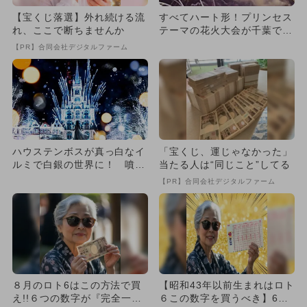
【宝くじ落選】外れ続ける流
すべてハート形！プリンセス
れ、ここで断ちませんか
テーマの花火大会が千葉で開
催！ 幻想的なオーロラ演出
【PR】合同会社デジタルファーム
も
ハウステンボスが真っ白なイ
「宝くじ、運じゃなかった」
ルミで白銀の世界に！ 噴水
当たる人は“同じこと”してる
ショー＆音楽花火とのコラボ
【PR】合同会社デジタルファーム
も
８月のロト6はこの方法で買
【昭和43年以前生まれはロト
え!!６つの数字が『完全一
６この数字を買うべき】6つ