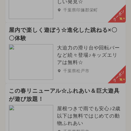
しい発見☆
千葉県印旛郡栄町
クーポン
屋内で楽しく遊ぼう☆進化した跳ねる×〇
〇体験
大迫力の滑り台や回転バー
など続々登場♪キッズエリ
アは無料☆
千葉県松戸市
クーポン
この春リニューアル☆ふれあい＆巨大遊具
が遊び放題！
屋根つきで雨でも安心♪2歳
以下は無料ではじめての動
物ふれあい