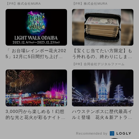
致』する方法
の数字が「完全一致」する
【PR】株式会社MURA
【PR】株式会社MURA
方...
「 お台場レインボー花火202
【宝くじ当てたい方限定】も
5」12月に5日間打ち上げ
う外れるの、終わりにしませ
イルミネーションと夜景...
んか
【PR】合同会社デジタルファーム
3,000円から楽しめる！幻想
ハウステンボスに歴代最高イ
的な光と花火が彩るナイトプ
ルミ登場 花火＆新アトラク
ールが愛知・ラグナシアで...
ションも
Recommended by