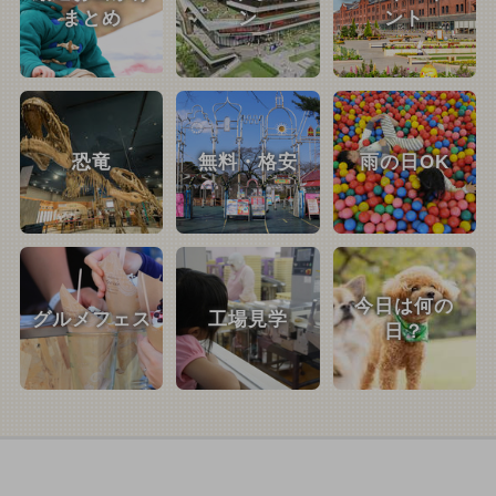
まとめ
ン
ント
恐竜
無料・格安
雨の日OK
今日は何の
グルメフェス
工場見学
日？