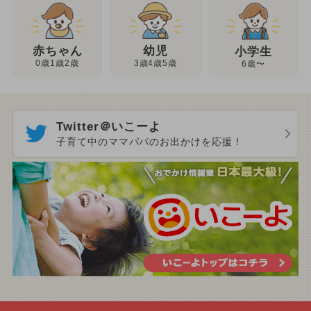
幼児
赤ちゃん
小学生
3歳4歳5歳
0歳1歳2歳
6歳〜
Twitter＠いこーよ
子育て中のママパパのお出かけを応援！