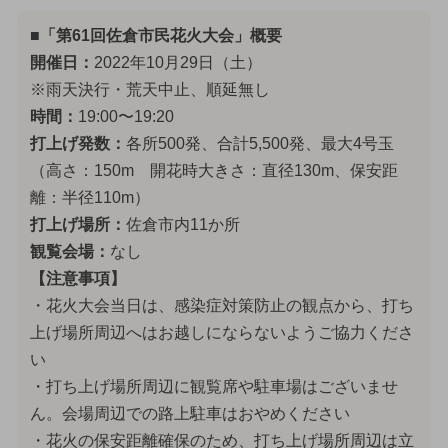
■「第61回佐倉市民花火大会」概要
開催日：
2022年10月29日（土）
※雨天決行・荒天中止、順延無し
時間：
19:00〜19:20
打上げ発数：
各所500発、合計5,500発、最大4号玉
（高さ：150m 開花時大きさ：直径130m、保安距
離：半径110m）
打上げ場所：
佐倉市内11か所
観覧会場：
なし
【注意事項】
・花火大会当日は、感染症対策防止の観点から、打ち
上げ場所周辺へはお越しにならないようご協力くださ
い
・打ち上げ場所周辺に観覧席や駐車場はございませ
ん。会場周辺での路上駐車はおやめください
・花火の保安距離確保のため、打ち上げ場所周辺は立