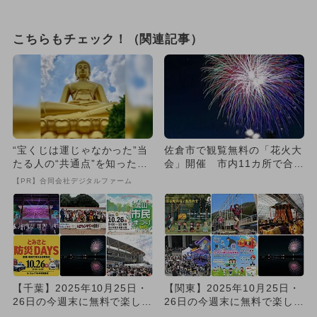
こちらもチェック！（関連記事）
“宝くじは運じゃなかった”当
佐倉市で観覧無料の「花火大
たる人の“共通点”を知っただ
会」開催 市内11カ所で合計
け
5,000発
【PR】合同会社デジタルファーム
【千葉】2025年10月25日・
【関東】2025年10月25日・
26日の今週末に無料で楽しめ
26日の今週末に無料で楽しめ
るイベント8選
るイベント15選