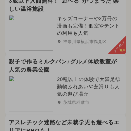
3歳以下入館無料！"遊べる"がつまった 楽
しい温浴施設
キッズコーナーや2万冊の
漫画も完備！個室やテント
の利用も人気
神奈川県横浜市鶴見区
クーポン
親子で作るミルクパン♪グルメ体験教室が
人気の農業公園
20種以上の体験で大満足◎
動物ふれあいや芝滑りも人
気の遊び場☆
茨城県稲敷市
アスレチック迷路など未就学児も遊べるエ
リアにBBQも！