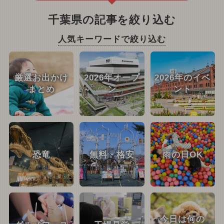
千葉県の記事を絞り込む
人気キーワードで絞り込む
厳選お出かけ
2026年オープ
2026年のイベ
まとめ
ン
ント
恐竜
無料・格安
雨の日OK
今日は何の