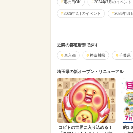
雨の日OK
2024年7月のイベント
2026年2月のイベント
2026年8
2025年10月のイベント
2026年
2025年9月のイベント
2026年3
近隣の都道府県で探す
2024年11月のイベント
東京都
神奈川県
2024年
千葉県
2025年5月のイベント
グルメフ
埼玉県の新オープン・リニューアル
2026年6月のイベント
2024年9
2024年4月のイベント
2024年3
2024年8月のイベント
2025年4
2025年2月のイベント
2024年2
2025年1月のイベント
都民の日
コビトの世界に入り込める！
約1,