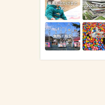
厳選お出かけまと
2026年オ
め
無料・格安
雨の日