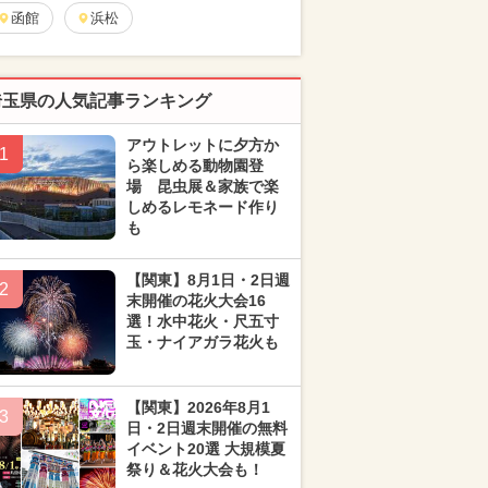
函館
浜松
埼玉県の人気記事ランキング
アウトレットに夕方か
1
ら楽しめる動物園登
場 昆虫展＆家族で楽
しめるレモネード作り
も
【関東】8月1日・2日週
2
末開催の花火大会16
選！水中花火・尺五寸
玉・ナイアガラ花火も
【関東】2026年8月1
3
日・2日週末開催の無料
イベント20選 大規模夏
祭り＆花火大会も！