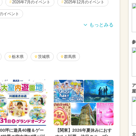
2026年7月のイベント
2025年12月のイベント
月のイベント
5月のイベント
2025年8月のイベント
参
月のイベント
2026年4月のイベント
12月のイベント
栃木県
2024年10月のイベント
茨城県
群馬県
ェス
2025年3月のイベント
月のイベント
2025年7月のイベント
クリスマス
ア
屋
月のイベント
2024年5月のイベント
月のイベント
2024年6月のイベント
月のイベント
ハロウィン
花火
・県民の日・市民の日
春休み
000坪に遊具40種＆ゲー
【関東】2026年夏休みにおす
大