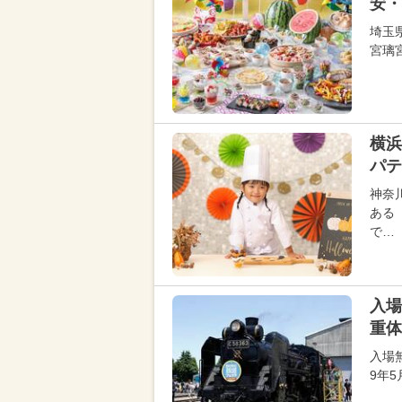
安・
埼玉
宮璃
横
パテ
神奈
ある
で…
入場
重体
入場
9年