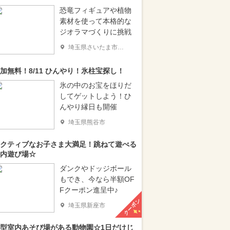
恐竜フィギュアや植物
素材を使って本格的な
ジオラマづくりに挑戦
埼玉県さいたま市北区
加無料！8/11 ひんやり！氷柱宝探し！
氷の中のお宝をほりだ
してゲットしよう！ひ
んやり縁日も開催
埼玉県熊谷市
クティブなお子さま大満足！跳ねて遊べる
内遊び場☆
ダンクやドッジボール
もでき、今なら半額OF
Fクーポン進呈中♪
クーポン
埼玉県新座市
型室内あそび場がある動物園☆1日だけじ