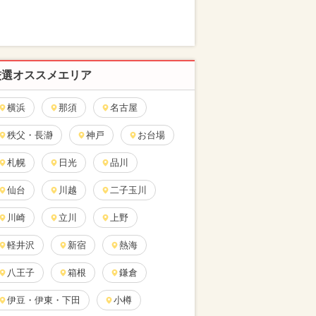
厳選オススメエリア
横浜
那須
名古屋
秩父・長瀞
神戸
お台場
札幌
日光
品川
仙台
川越
二子玉川
川崎
立川
上野
軽井沢
新宿
熱海
八王子
箱根
鎌倉
伊豆・伊東・下田
小樽