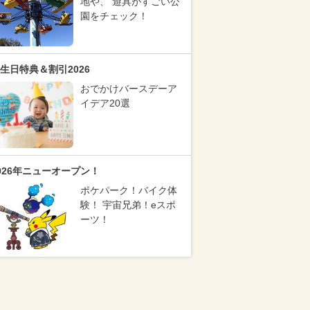
地や、 遊具がすごい公
園をチェック！
生日特典＆割引2026
おでかけバースデーア
イデア20選
026年ニューオープン！
ポケパーク！バイク体
験！ 宇宙兄弟！eスポ
ーツ！