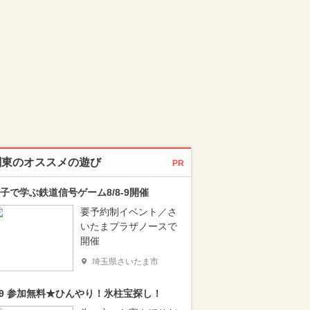
関東のオススメの遊び
PR
子で学ぶ鉄道信号ゲーム8/8-9開催
要予約制イベント／さ
いたまプラザノースで
開催
埼玉県さいたま市
/9 参加無料★ひんやり！氷柱宝探し！