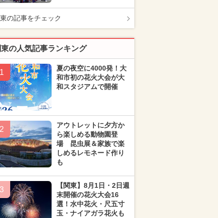
東の記事をチェック
関東の人気記事ランキング
夏の夜空に4000発！大
1
和市初の花火大会が大
和スタジアムで開催
アウトレットに夕方か
2
ら楽しめる動物園登
場 昆虫展＆家族で楽
しめるレモネード作り
も
【関東】8月1日・2日週
3
末開催の花火大会16
選！水中花火・尺五寸
玉・ナイアガラ花火も