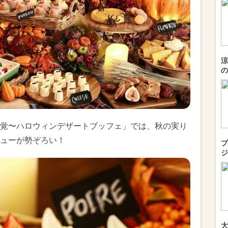
涼
の
覚〜ハロウィンデザートブッフェ」では、秋の実り
ューが勢ぞろい！
プ
ジ
大