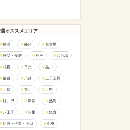
厳選オススメエリア
横浜
那須
名古屋
秩父・長瀞
神戸
お台場
札幌
日光
品川
仙台
川越
二子玉川
川崎
立川
上野
軽井沢
新宿
熱海
八王子
箱根
鎌倉
伊豆・伊東・下田
小樽