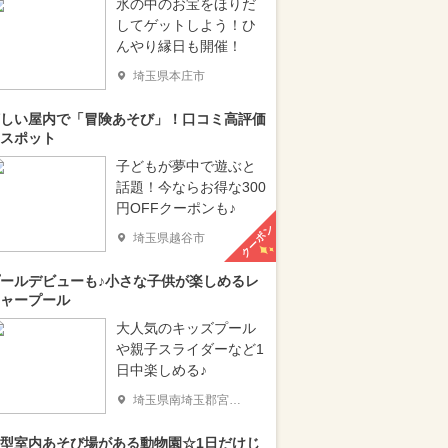
氷の中のお宝をほりだ
してゲットしよう！ひ
んやり縁日も開催！
埼玉県本庄市
しい屋内で「冒険あそび」！口コミ高評価
スポット
子どもが夢中で遊ぶと
話題！今ならお得な300
円OFFクーポンも♪
クーポン
埼玉県越谷市
ールデビューも♪小さな子供が楽しめるレ
ャープール
大人気のキッズプール
や親子スライダーなど1
日中楽しめる♪
埼玉県南埼玉郡宮代町
型室内あそび場がある動物園☆1日だけじ