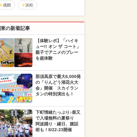
函館
浜松
関東の新着記事
【体験レポ】「ハイキ
ュー!! オン ザ コート」
親子でアニメのプレー
を超体験
那須高原で最大6,000発
の「りんどう湖花火大
会」開催 スカイラン
タンの特別演出も！
下町情緒たっぷり♪柴又
で入場無料の夏祭り
阿波踊り・縁日、腹話
術も！8/22-23開催