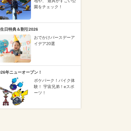
地や、 遊具がすごい公
園をチェック！
生日特典＆割引2026
おでかけバースデーア
イデア20選
026年ニューオープン！
ポケパーク！バイク体
験！ 宇宙兄弟！eスポ
ーツ！