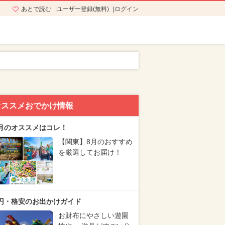
あとで読む
ユーザー登録(無料)
ログイン
オススメおでかけ情報
月のオススメはコレ！
【関東】8月のおすすめ
を厳選してお届け！
円・格安のお出かけガイド
お財布にやさしい遊園