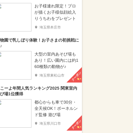
お子様連れ限定！プロ
が描くお子様似顔絵入
りうちわをプレゼント
埼玉県本庄市
物園で乳しぼり体験！お子さまの初挑戦に
♪
大型の室内あそび場も
あり！広い園内には約1
60種類の動物が♪
クーポン
埼玉県東松山市
こーよ年間人気ランキング2025 関東室内
び場1位獲得
都心からも車で30分・
全天候OK！ボーネルン
ド監修 遊び場
クーポン
埼玉県川口市