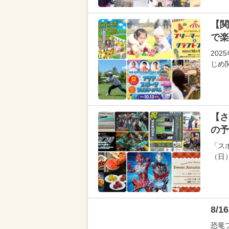
【関
で楽
20
じめ
【さ
の予
「スポ
（日
8/
恐竜