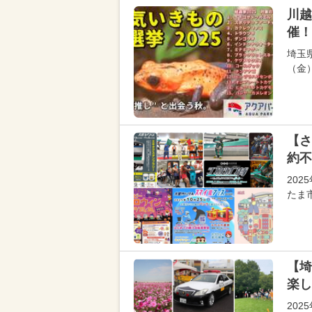
川越
催！
埼玉
（金
【さ
約不
202
たま
【埼
楽し
202