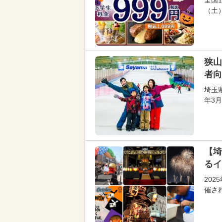
全国
（土
狭山
者向
埼玉県
年3月
【埼
るイ
202
催さ