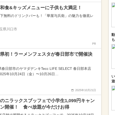
和食&キッズメニューに子供も大満足！
以下無料のドリンクバーも！「華屋与兵衛」の魅力を徹底レ
玉県川口市
動
も
PR
県初！ラーメンフェスタが春日部市で開催決
春日部市のヤマダデンキTecc LIFE SELECT 春日部本店
025年10月24日（金）〜10月26日…
い
遊
2025年10月21日
のニラックスブッフェで小学生1,099円キャン
ン開催！ 食べ放題が今だけお得