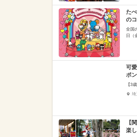
たべ
のコ
全国の
日（
可愛
ポン
【3
埼
【関
楽し