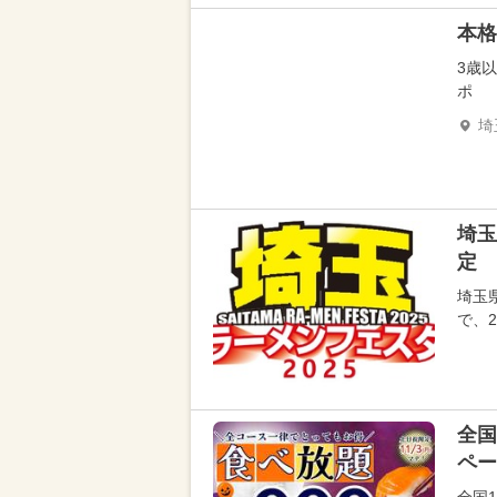
本格
3歳
ポ
埼
埼玉
定
埼玉県
で、2
全国
ペー