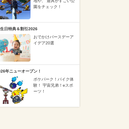
地や、 遊具がすごい公
園をチェック！
生日特典＆割引2026
おでかけバースデーア
イデア20選
026年ニューオープン！
ポケパーク！バイク体
験！ 宇宙兄弟！eスポ
ーツ！