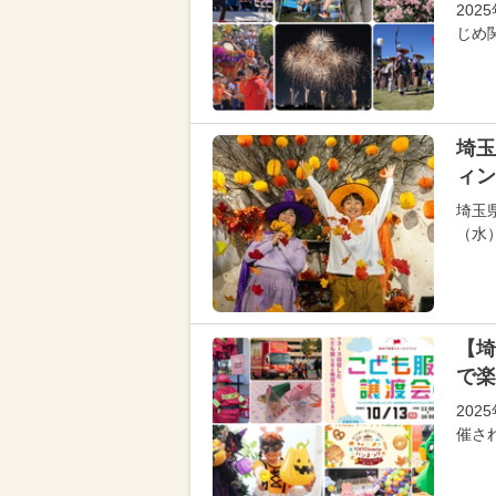
202
じめ
埼玉
ィン
埼玉県
（水
【埼
で楽
20
催さ