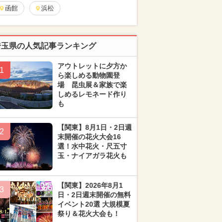
函館
浜松
埼玉県の人気記事ランキング
アウトレットに夕方か
1
ら楽しめる動物園登
場 昆虫展＆家族で楽
しめるレモネード作り
も
【関東】8月1日・2日週
2
末開催の花火大会16
選！水中花火・尺五寸
玉・ナイアガラ花火も
【関東】2026年8月1
3
日・2日週末開催の無料
イベント20選 大規模夏
祭り＆花火大会も！