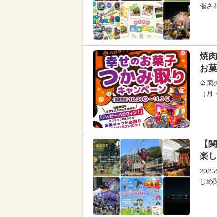
催さ
焼肉
お菓
全国の
（月
【関
楽し
202
じめ