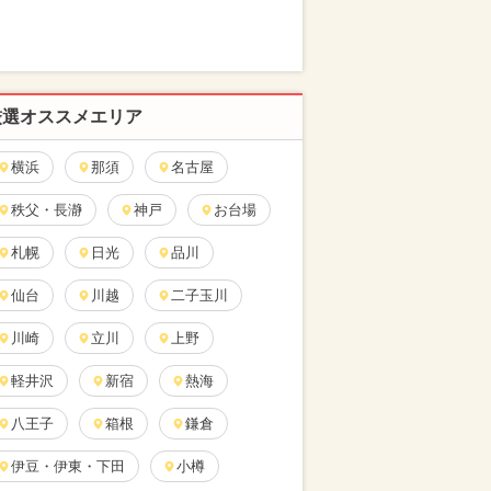
厳選オススメエリア
横浜
那須
名古屋
秩父・長瀞
神戸
お台場
札幌
日光
品川
仙台
川越
二子玉川
川崎
立川
上野
軽井沢
新宿
熱海
八王子
箱根
鎌倉
伊豆・伊東・下田
小樽