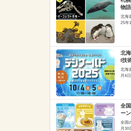
札幌
物語
北海道
25年
北海
I技
北海
月4
全国
ーン
全国
月3