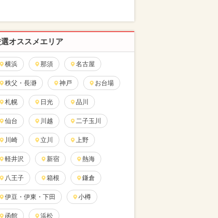
厳選オススメエリア
横浜
那須
名古屋
秩父・長瀞
神戸
お台場
札幌
日光
品川
仙台
川越
二子玉川
川崎
立川
上野
軽井沢
新宿
熱海
八王子
箱根
鎌倉
伊豆・伊東・下田
小樽
函館
浜松