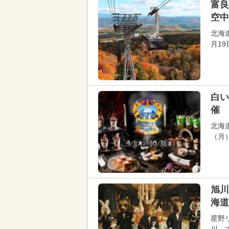
富良
空中
北海
月1
白い
催 
北海
（月
旭川
海道
星野