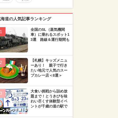
北海道の人気記事ランキング
全国のSL（蒸気機関
1
車）に乗れるスポット1
3選 路線＆運行期間も
【札幌】キッズメニュ
2
ーあり！ 親子で行き
たい地元で人気のスー
プカレー店＜8選＞
大食い挑戦から詰め放
3
題まで！とうきびを味
わい尽くす体験型イベ
ントが千歳の道の駅で