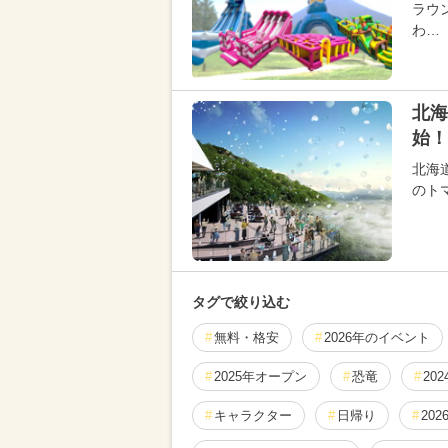
ラウ
わ…
北海
始！
北海
のト
タグで絞り込む
無料・格安
2026年のイベント
2025年オープン
恐竜
20
キャラクター
日帰り
20