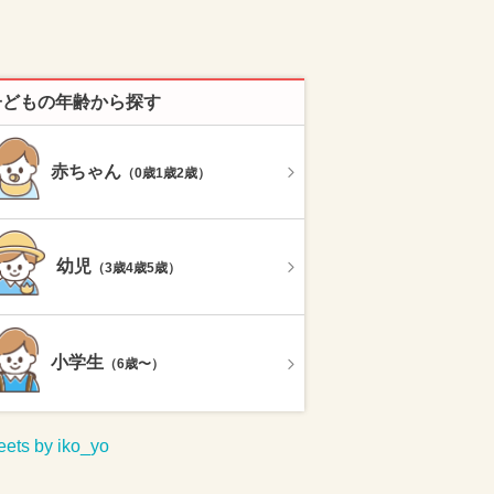
子どもの年齢から探す
赤ちゃん
（0歳1歳2歳）
幼児
（3歳4歳5歳）
小学生
（6歳〜）
ets by iko_yo