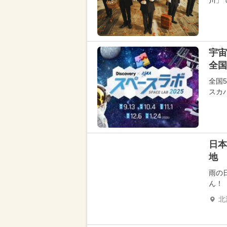
川」
宇宙
全国
全国
スカ
日本
地
雨の
ん！
北