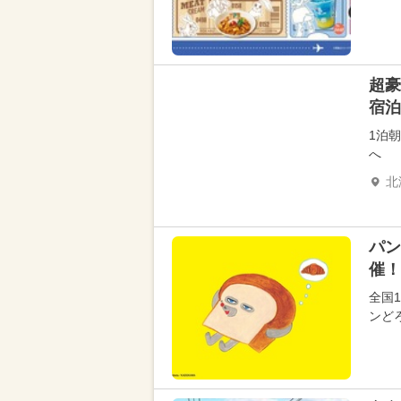
超豪
宿泊
1泊
へ
北
パン
催！
全国
ンど