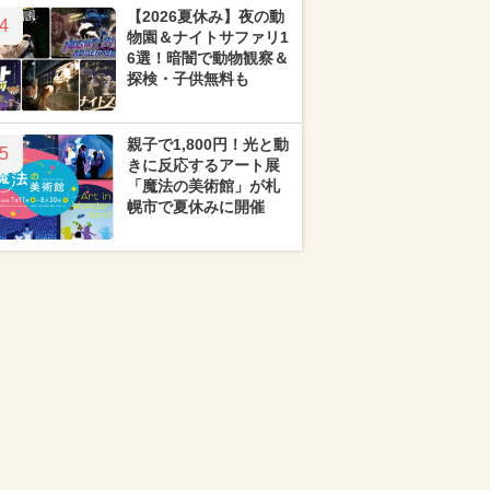
【2026夏休み】夜の動
4
物園＆ナイトサファリ1
6選！暗闇で動物観察＆
探検・子供無料も
親子で1,800円！光と動
5
きに反応するアート展
「魔法の美術館」が札
幌市で夏休みに開催