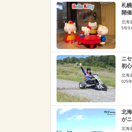
札幌
開催
北海
5年
ニセ
初心
北海
02
北海
がニ
北海