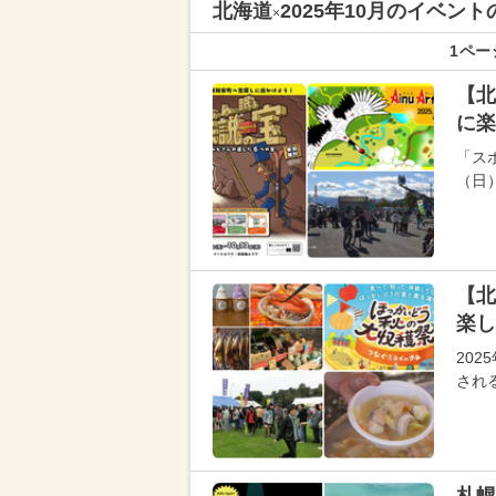
北海道
2025年10月のイベ
×
1ペー
【北
に楽
「スポ
（日
【北
楽し
20
され