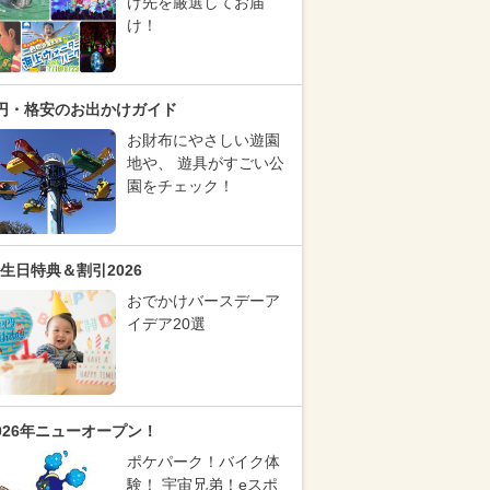
け先を厳選してお届
け！
円・格安のお出かけガイド
お財布にやさしい遊園
地や、 遊具がすごい公
園をチェック！
生日特典＆割引2026
おでかけバースデーア
イデア20選
026年ニューオープン！
ポケパーク！バイク体
験！ 宇宙兄弟！eスポ