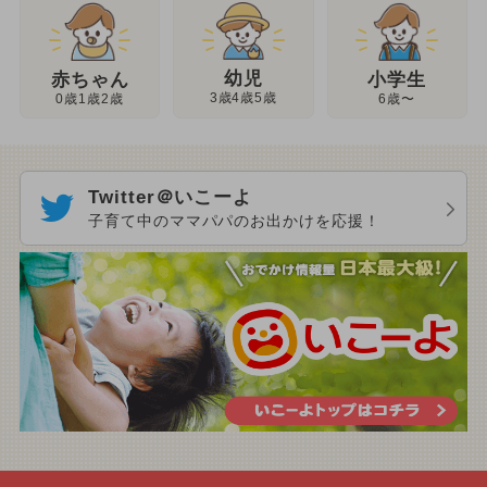
幼児
赤ちゃん
小学生
3歳4歳5歳
0歳1歳2歳
6歳〜
Twitter＠いこーよ
子育て中のママパパのお出かけを応援！