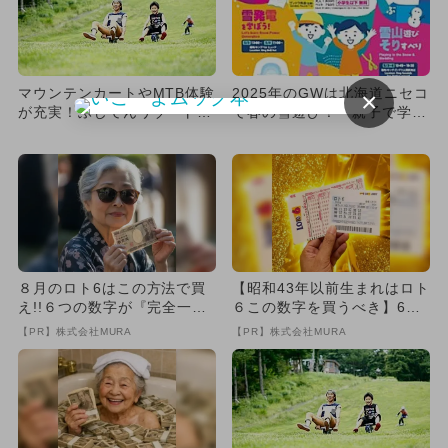
マウンテンカートやMTB体験
2025年のGWは北海道ニセコ
×
が充実！ふじてんリゾートが
で春の雪遊び！ 親子で学べ
夏季営業 お得なセット割
る「SNOW SPRIN...
引...
８月のロト6はこの方法で買
【昭和43年以前生まれはロト
え!!６つの数字が『完全一
６この数字を買うべき】6つ
致』する方法
の数字が「完全一致」する
【PR】株式会社MURA
【PR】株式会社MURA
方...