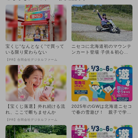
宝くじ“なんとなく”で買って
ニセコに北海道初のマウンテ
いる限り変わらない
ンカート登場 子供＆初心者O
K！夏のアクティビティに
【PR】合同会社デジタルファーム
挑...
【宝くじ落選】外れ続ける流
2025年のGWは北海道ニセコ
れ、ここで断ちませんか
で春の雪遊び！ 親子で学べ
る「SNOW SPRIN...
【PR】合同会社デジタルファーム