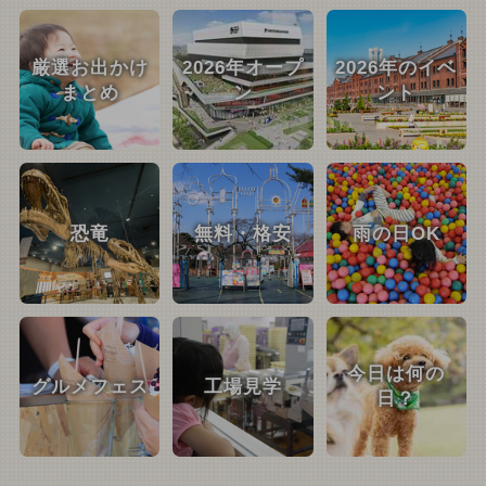
厳選お出かけ
2026年オープ
2026年のイベ
まとめ
ン
ント
恐竜
無料・格安
雨の日OK
今日は何の
グルメフェス
工場見学
日？