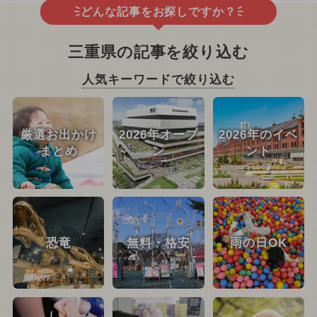
どんな記事をお探しですか？
三重県の記事を絞り込む
人気キーワードで絞り込む
厳選お出かけ
2026年オープ
2026年のイベ
まとめ
ン
ント
恐竜
無料・格安
雨の日OK