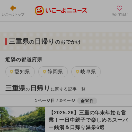
いこーよトップ
あとで読む
三重県
日帰り
の
のおでかけ
近隣の都道府県
愛知県
静岡県
岐阜県
三重県
日帰り
の
に関する記事一覧
1ページ目 / 2ページ
全30件
【2025-26】三重の年末年始も営
業！一日中親子で楽しめるスーパ
ー銭湯＆日帰り温泉6選