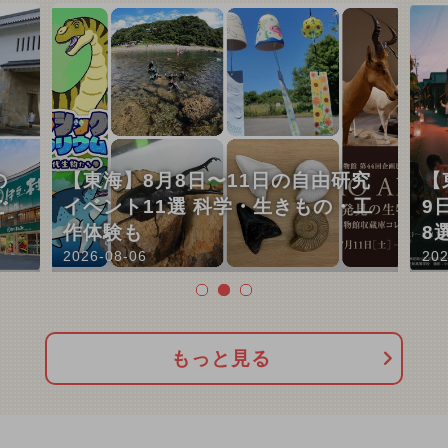
の
【東海】8月8日〜11日の自由研究
【
ご
イベント11選 科学・生きもの・工
9
作体験も
8
2026-08-06
202
もっと見る