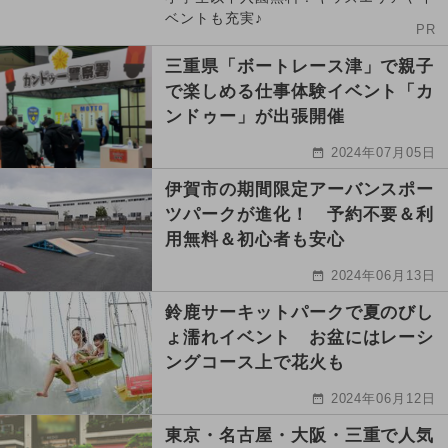
ベントも充実♪
PR
三重県「ボートレース津」で親子
で楽しめる仕事体験イベント「カ
ンドゥー」が出張開催
2024年07月05日
伊賀市の期間限定アーバンスポー
ツパークが進化！ 予約不要＆利
用無料＆初心者も安心
2024年06月13日
鈴鹿サーキットパークで夏のびし
ょ濡れイベント お盆にはレーシ
ングコース上で花火も
2024年06月12日
東京・名古屋・大阪・三重で人気