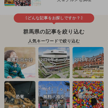
どんな記事をお探しですか？
群馬県の記事を絞り込む
人気キーワードで絞り込む
厳選お出かけ
2026年オープ
2026年のイベ
まとめ
ン
ント
恐竜
無料・格安
雨の日OK