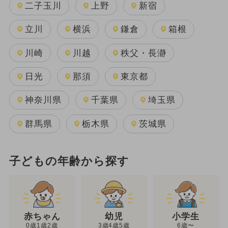
二子玉川
上野
新宿
立川
横浜
鎌倉
箱根
川崎
川越
秩父・長瀞
日光
那須
東京都
神奈川県
千葉県
埼玉県
群馬県
栃木県
茨城県
子どもの年齢から探す
幼児
赤ちゃん
小学生
3歳4歳5歳
0歳1歳2歳
6歳〜