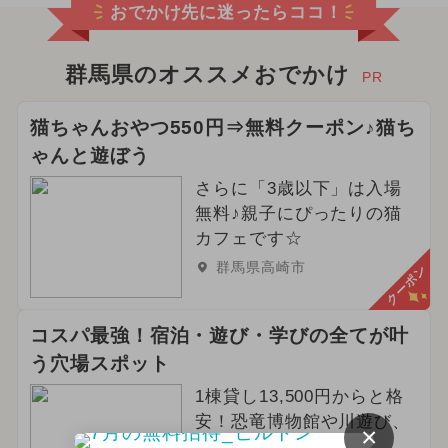
おでかけ先に迷ったらココ！
群馬県のオススメおでかけ
PR
猫ちゃんおやつ550円⇒無料クーポン♪猫ち
ゃんと遊ぼう
さらに「3歳以下」は入場
無料♪親子にぴったりの猫
カフェです☆
群馬県高崎市
クーポン
コスパ最強！宿泊・遊び・学びの全てが叶
う穴場スポット
1棟貸し13,500円からと格
安！恐竜博物館や川遊び、
×
道の駅も近い