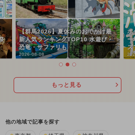
【群馬2026】夏休みのおでかけ最
ポ
祭
新人気ランキングTOP10 水遊び・
ー
恐竜・サファリも
ズ
2026-08-08
202
もっと見る
他の地域で記事を探す