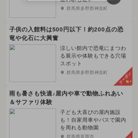
群馬県多野郡神流町
子供の入館料は500円以下！約200点の恐
竜や化石に大興奮
涼しい館内で恐竜にまつわ
る展示や体験もできる穴場
スポット
群馬県多野郡神流町
クーポン
雨も暑さも快適♪屋内や車で動物ふれあい
＆サファリ体験
子ども大喜びの屋内施設
も！自家用車やバスで園内
を周れる動物園
群馬県富岡市