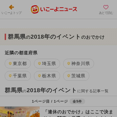
いこーよトップ
あとで読む
群馬県
2018年のイベント
の
のおでかけ
近隣の都道府県
東京都
埼玉県
神奈川県
千葉県
栃木県
茨城県
群馬県
2018年のイベント
の
に関する記事一覧
1ページ目 / 1ページ
全9件
「連休のおでかけ」はここで決ま