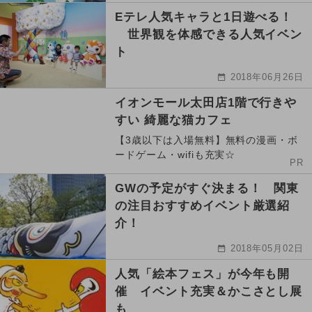
Eテレ人気キャラと1日遊べる！
世界観を体感できる人気イベン
ト
2018年06月26日
イオンモール太田店1階で行きや
すい 綺麗な猫カフェ
【3歳以下は入場無料】無料の漫画・ボ
ードゲーム・wifiも充実☆
PR
GWの予定がすぐ決まる！ 関東
の注目おすすめイベント厳選紹
介！
2018年05月02日
人気「絵本フェス」が今年も開
催 イベント充実＆かこさとし展
も