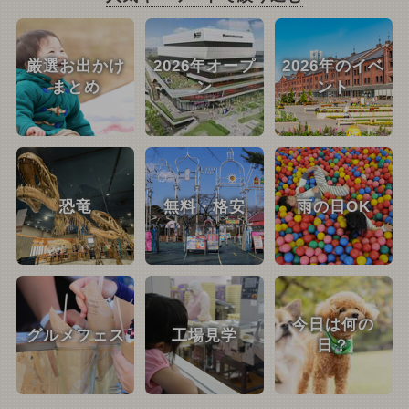
厳選お出かけ
2026年オープ
2026年のイベ
まとめ
ン
ント
恐竜
無料・格安
雨の日OK
今日は何の
グルメフェス
工場見学
日？