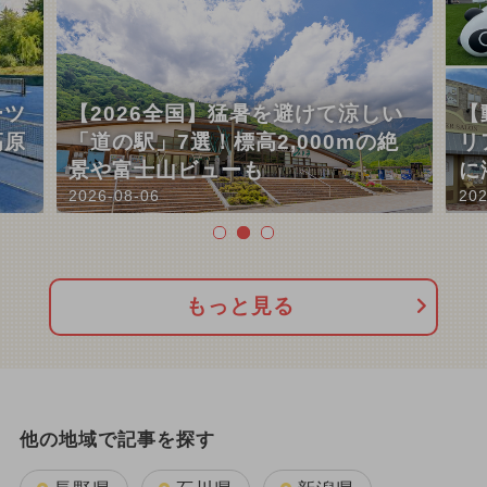
ーツ
【2026全国】猛暑を避けて涼しい
【
高原
「道の駅」7選！標高2,000mの絶
リ
景や富士山ビューも
に
2026-08-06
202
もっと見る
他の地域で記事を探す