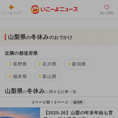
いこーよトップ
あとで読む
山梨県
冬休み
の
のおでかけ
近隣の都道府県
長野県
石川県
新潟県
福井県
富山県
山梨県
冬休み
の
に関する記事一覧
1ページ目 / 1ページ
全9件
【2025-26】山梨の年末年始も営