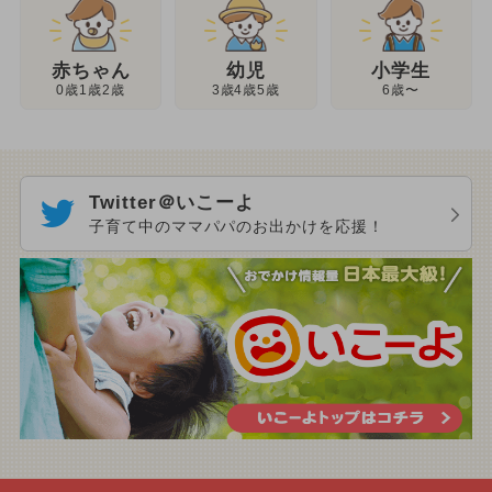
幼児
赤ちゃん
小学生
3歳4歳5歳
0歳1歳2歳
6歳〜
Twitter＠いこーよ
子育て中のママパパのお出かけを応援！