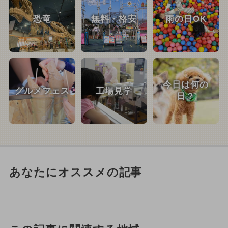
恐竜
無料・格安
雨の日OK
今日は何の
グルメフェス
工場見学
日？
あなたにオススメの記事