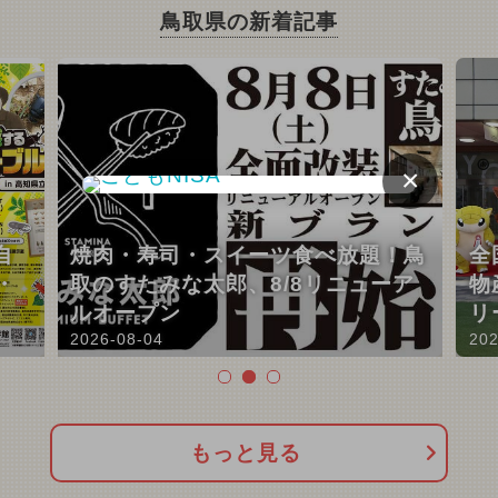
鳥取県の新着記事
×
自
焼肉・寿司・スイーツ食べ放題！鳥
全
・
取のすたみな太郎、8/8リニューア
物
ルオープン
リ
2026-08-04
202
もっと見る