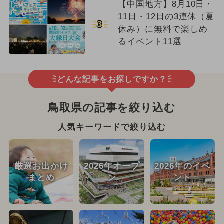
【中国地方】8月10日・
11日・12日の3連休（夏
3
休み）に無料で楽しめ
るイベント11選
どんな記事をお探しですか？
鳥取県の記事を絞り込む
人気キーワードで絞り込む
厳選お出かけ
2026年オープ
2026年のイベ
まとめ
ン
ント