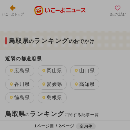
いこーよトップ
あとで読む
鳥取県
ランキング
の
のおでかけ
近隣の都道府県
広島県
岡山県
山口県
香川県
愛媛県
高知県
徳島県
島根県
鳥取県
ランキング
の
に関する記事一覧
1ページ目 / 2ページ
全34件