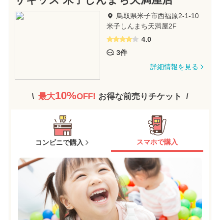
ザキッズ 米子しんまち天満屋店
鳥取県米子市西福原2-1-10
米子しんまち天満屋2F
4.0
3件
詳細情報を見る
10%
最大
OFF!
お得な前売りチケット
スマホで購入
コンビニで購入