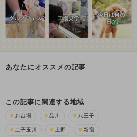
今日は何の
グルメフェス
工場見学
日？
あなたにオススメの記事
この記事に関連する地域
お台場
品川
八王子
二子玉川
上野
新宿