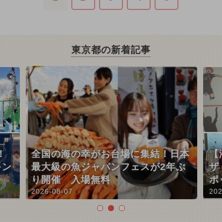
東京都の新着記事
！
全国の海の幸がお台場に集結！日本
【
キン
最大級の魚ジャパンフェスが2年ぶ
ザ
り開催 入場無料
ポ
2026-08-07
202