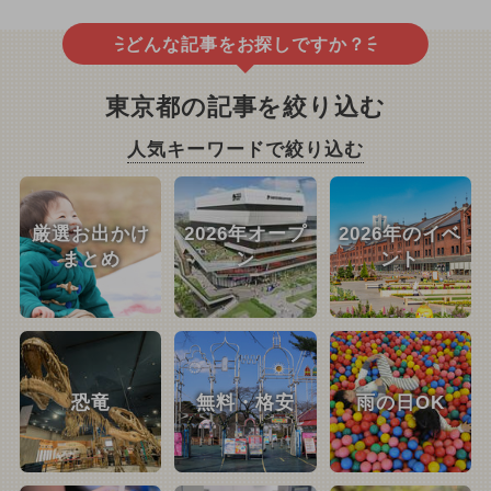
どんな記事をお探しですか？
東京都の記事を絞り込む
人気キーワードで絞り込む
厳選お出かけ
2026年オープ
2026年のイベ
まとめ
ン
ント
恐竜
無料・格安
雨の日OK