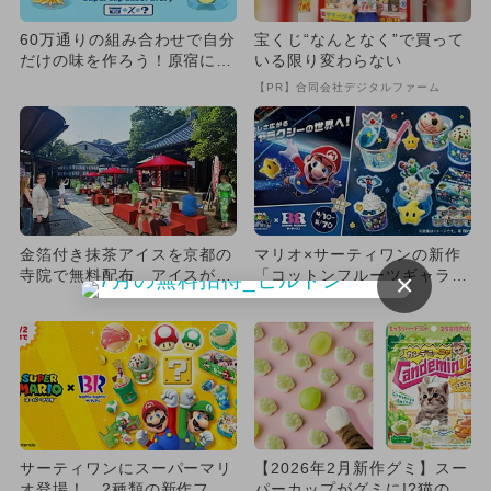
60万通りの組み合わせで自分
宝くじ“なんとなく”で買って
だけの味を作ろう！原宿にス
いる限り変わらない
ーパーカップ研究所がオー
【PR】合同会社デジタルファーム
プ...
金箔付き抹茶アイスを京都の
マリオ×サーティワンの新作
寺院で無料配布 アイスが食
「コットンフルーツギャラク
×
べられるラッピングタクシー
シー」が新登場 グッズも豪
も
華
サーティワンにスーパーマリ
【2026年2月新作グミ】スー
オ登場！ 2種類の新作フレ
パーカップがグミに!?猫の日