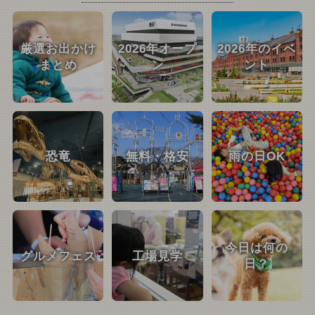
厳選お出かけ
2026年オープ
2026年のイベ
まとめ
ン
ント
恐竜
無料・格安
雨の日OK
今日は何の
グルメフェス
工場見学
日？