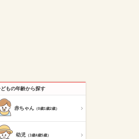
子どもの年齢から探す
赤ちゃん
（0歳1歳2歳）
幼児
（3歳4歳5歳）