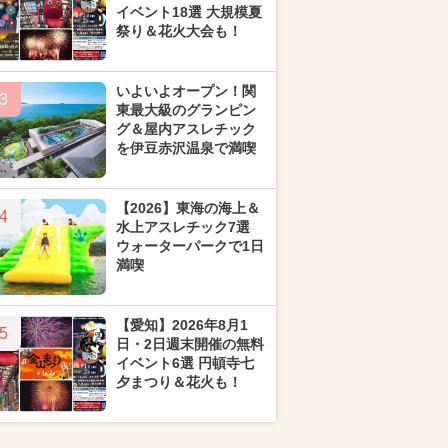
イベント18選 大規模夏
祭り＆花火大会も！
いよいよオープン！関
3
東最大級のグランピン
グ＆屋内アスレチック
を伊豆赤沢温泉で満喫
【2026】東海の海上＆
4
水上アスレチック7選
ウォーターパークで1日
満喫
【愛知】2026年8月1
5
日・2日週末開催の無料
イベント6選 円頓寺七
夕まつり＆花火も！