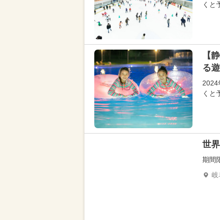
くと
【静
る遊
20
くと
世界
期間
岐