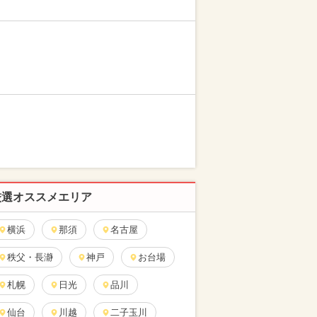
厳選オススメエリア
横浜
那須
名古屋
秩父・長瀞
神戸
お台場
札幌
日光
品川
仙台
川越
二子玉川