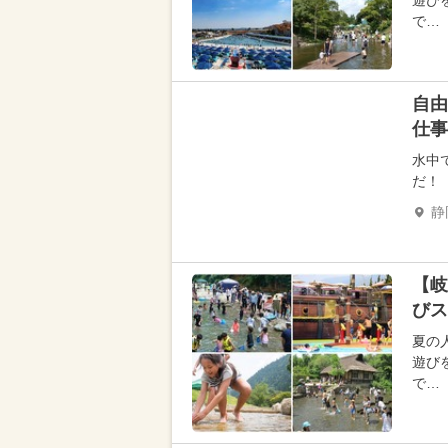
遊び
で…
自由
仕事
水中
だ！
静
【岐
びス
夏の
遊び
で…