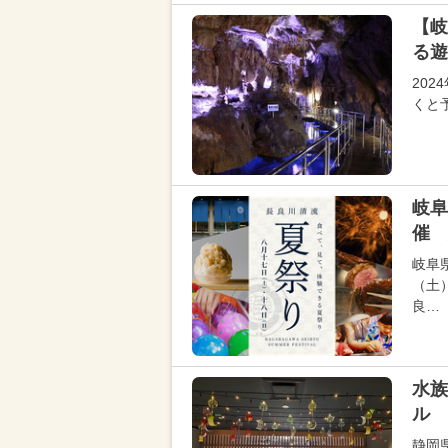
【岐
る遊
20
くと
岐阜
催 
岐阜
（土
良…
水族
ル 
静岡