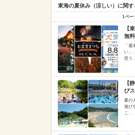
東海の
夏休み（涼しい）に関す
1ペー
【東
無料
「週
い」
思う
【静
びス
夏の
遊び
こ…