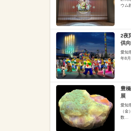
ウム
2夜
供向
愛知
年8
豊橋
展 
愛知
（金
数…