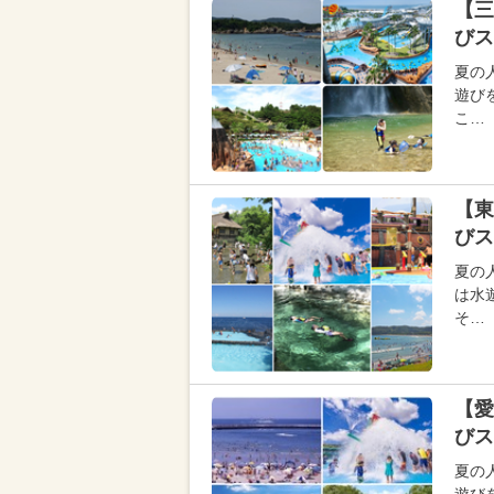
【三
びス
夏の
遊び
こ…
【東
びス
夏の
は水
そ…
【愛
びス
夏の