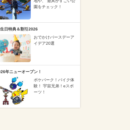
地や、 遊具がすごい公
園をチェック！
生日特典＆割引2026
おでかけバースデーア
イデア20選
026年ニューオープン！
ポケパーク！バイク体
験！ 宇宙兄弟！eスポ
ーツ！