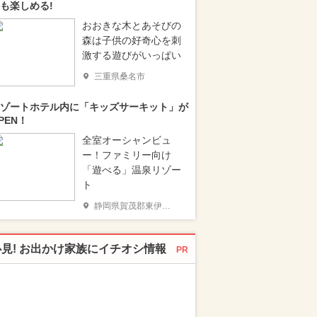
も楽しめる!
おおきな木とあそびの
森は子供の好奇心を刺
激する遊びがいっぱい
三重県桑名市
ゾートホテル内に「キッズサーキット」が
PEN！
全室オーシャンビュ
ー！ファミリー向け
「遊べる」温泉リゾー
ト
静岡県賀茂郡東伊豆町
必見! お出かけ家族にイチオシ情報
PR