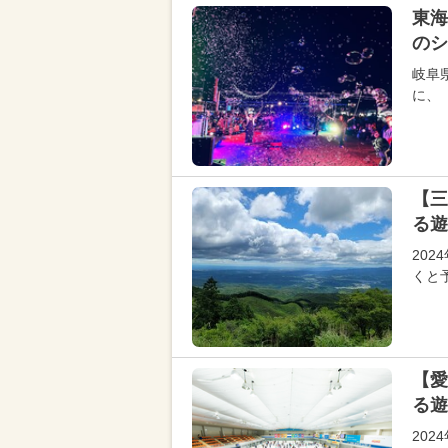
東海
のシ
岐阜
に、
【三
る遊
20
くと
【愛
る遊
20