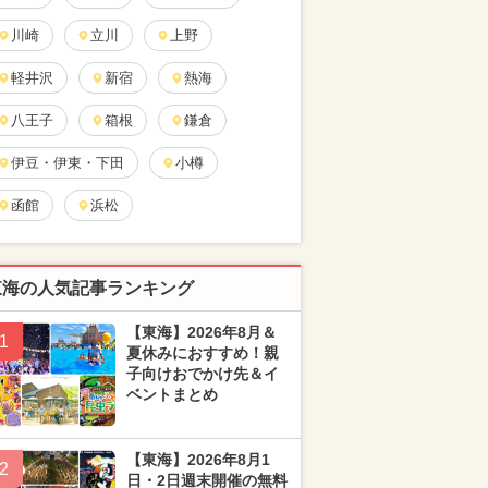
川崎
立川
上野
軽井沢
新宿
熱海
八王子
箱根
鎌倉
伊豆・伊東・下田
小樽
函館
浜松
東海の人気記事ランキング
【東海】2026年8月＆
1
夏休みにおすすめ！親
子向けおでかけ先＆イ
ベントまとめ
【東海】2026年8月1
2
日・2日週末開催の無料