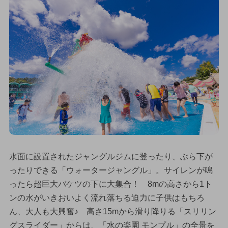
水面に設置されたジャングルジムに登ったり、ぶら下が
ったりできる「ウォータージャングル」。サイレンが鳴
ったら超巨大バケツの下に大集合！ 8mの高さから1ト
ンの水がいきおいよく流れ落ちる迫力に子供はもちろ
ん、大人も大興奮♪ 高さ15mから滑り降りる「スリリン
グスライダー」からは、「水の楽園 モンプル」の全景を