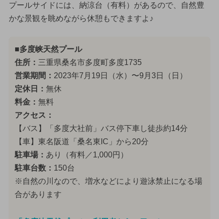
プールサイドには、納涼台（有料）があるので、自然豊
かな景観を眺めながら休憩もできますよ♪
■多度峡天然プール
住所：
三重県桑名市多度町多度1735
営業期間：
2023年7月19日（水）〜9月3日（日）
定休日：
無休
料金：
無料
アクセス：
【バス】「多度大社前」バス停下車し徒歩約14分
【車】東名阪道「桑名東IC」から20分
駐車場：
あり（有料／1,000円）
駐車台数：
150台
※自然の川なので、増水などにより遊泳禁止になる場
合があります