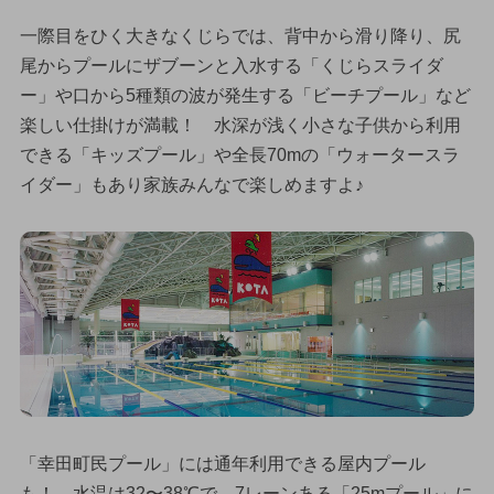
一際目をひく大きなくじらでは、背中から滑り降り、尻
尾からプールにザブーンと入水する「くじらスライダ
ー」や口から5種類の波が発生する「ビーチプール」など
楽しい仕掛けが満載！ 水深が浅く小さな子供から利用
できる「キッズプール」や全長70mの「ウォータースラ
イダー」もあり家族みんなで楽しめますよ♪
「幸田町民プール」には通年利用できる屋内プール
も！ 水温は32〜38℃で、7レーンある「25mプール」に