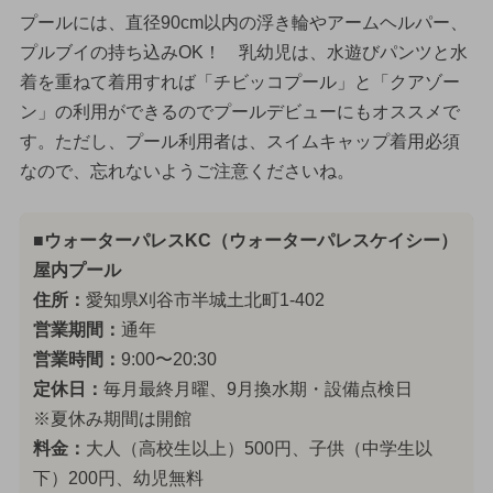
プールには、直径90cm以内の浮き輪やアームヘルパー、
プルブイの持ち込みOK！ 乳幼児は、水遊びパンツと水
着を重ねて着用すれば「チビッコプール」と「クアゾー
ン」の利用ができるのでプールデビューにもオススメで
す。ただし、プール利用者は、スイムキャップ着用必須
なので、忘れないようご注意くださいね。
■ウォーターパレスKC（ウォーターパレスケイシー）
屋内プール
住所：
愛知県刈谷市半城土北町1-402
営業期間：
通年
営業時間：
9:00〜20:30
定休日：
毎月最終月曜、9月換水期・設備点検日
※夏休み期間は開館
料金：
大人（高校生以上）500円、子供（中学生以
下）200円、幼児無料