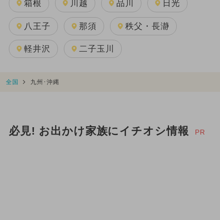
箱根
川越
品川
日光
八王子
那須
秩父・長瀞
軽井沢
二子玉川
全国
九州･沖縄
必見! お出かけ家族にイチオシ情報
PR