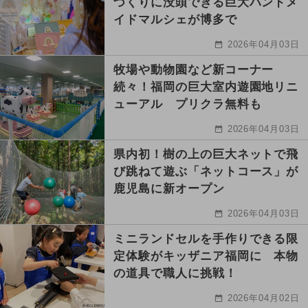
づくりに没頭できる巨大ハンドメ
イドマルシェが博多で
2026年04月03日
牧場や動物園など新コーナー
続々！福岡の巨大室内遊園地リニ
ューアル プリクラ無料も
2026年04月03日
県内初！樹の上の巨大ネットで飛
び跳ねて遊ぶ「ネットコース」が
鹿児島に新オープン
2026年04月03日
ミニランドセルを手作りできる限
定体験がキッザニア福岡に 本物
の道具で職人に挑戦！
2026年04月02日