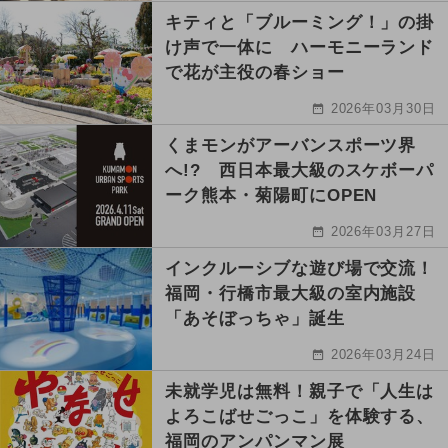
キティと「ブルーミング！」の掛
け声で一体に ハーモニーランド
で花が主役の春ショー
2026年03月30日
くまモンがアーバンスポーツ界
へ!? 西日本最大級のスケボーパ
ーク熊本・菊陽町にOPEN
2026年03月27日
インクルーシブな遊び場で交流！
福岡・行橋市最大級の室内施設
「あそぼっちゃ」誕生
2026年03月24日
未就学児は無料！親子で「人生は
よろこばせごっこ」を体験する、
福岡のアンパンマン展