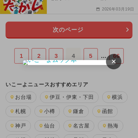
2026年03月19日
次のページ
1
2
3
4
5
…
66
×
いこーよニュースおすすめエリア
お台場
伊豆・伊東・下田
横浜
札幌
小樽
鎌倉
函館
神戸
仙台
名古屋
熱海