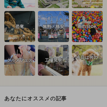
恐竜
無料・格安
雨の日OK
今日は何の
グルメフェス
工場見学
日？
あなたにオススメの記事