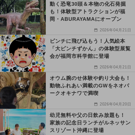
動く恐竜30頭＆本物の化石発掘
も！体験型アトラクションが福
岡・ABURAYAMAにオープン
2026年04月21日
ピンチに飛び込もう！人気絵本
「大ピンチずかん」の体験型展覧
会が福岡市科学館に登場
2026年04月21日
オウム腕のせ体験や釣り大会も！
動物ふれあい満載のGWをネオパ
ークオキナワで満喫
2026年04月20日
幼児無料や父の日飲み放題も！
家族の記念日ランチがルネッサン
スリゾート沖縄に登場