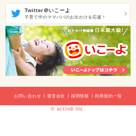
Twitter＠いこーよ
子育て中のママパパのお出かけを応援！
お問い合わせ
運営会社
採用情報
利用規約一覧
© actindi Inc.