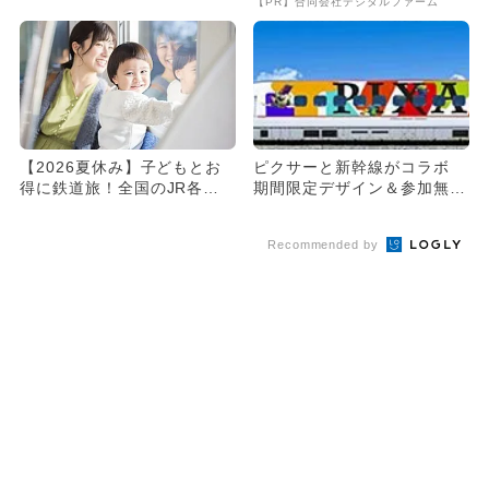
【PR】合同会社デジタルファーム
開...
【2026夏休み】子どもとお
ピクサーと新幹線がコラボ
得に鉄道旅！全国のJR各
期間限定デザイン＆参加無料
社・私鉄フリーきっぷ14選
の企画も
Recommended by