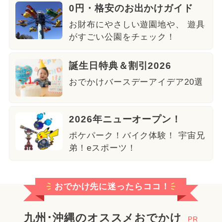
0円・格安のお出かけガイド
お財布にやさしい遊園地や、 遊具
がすごい公園をチェック！
誕生日特典＆割引2026
おでかけバースデーアイデア20選
2026年ニューオープン！
ポケパーク！バイク体験！ 宇宙兄
弟！eスポーツ！
おでかけ先に迷ったらココ！
九州･沖縄のオススメおでかけ
PR