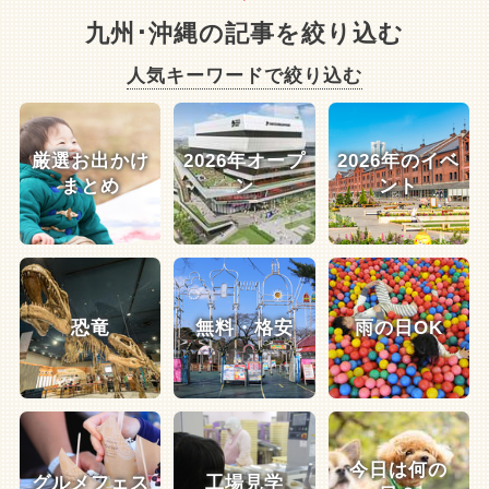
九州･沖縄の記事を絞り込む
人気キーワードで絞り込む
厳選お出かけ
2026年オープ
2026年のイベ
まとめ
ン
ント
恐竜
無料・格安
雨の日OK
今日は何の
グルメフェス
工場見学