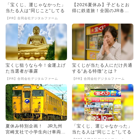
「宝くじ、運じゃなかった」
【2026夏休み】子どもとお
当たる人は“同じこと”してる
得に鉄道旅！全国のJR各
社・私鉄フリーきっぷ14選
【PR】合同会社デジタルファーム
宝くじ狙うなら今！金運上げ
宝くじが当たる人にだけ共通
た当選者が暴露
する“ある特徴”とは？
【PR】合同会社デジタルファーム
【PR】合同会社デジタルファーム
夏休み特別企画！ JR九州
「宝くじ、運じゃなかった」
宮崎支社で小学生向け車両丸
当たる人は“同じこと”してる
洗い体験と車内見学ツアーが