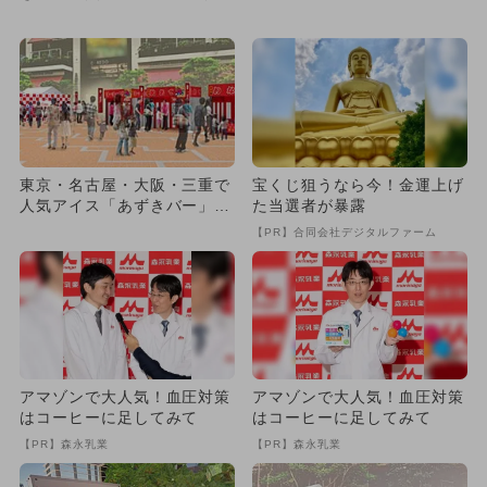
ベントも
無料配布と縁日を家族で楽
し...
東京・名古屋・大阪・三重で
宝くじ狙うなら今！金運上げ
人気アイス「あずきバー」を
た当選者が暴露
無料配布！ 遊べる縁日屋台
【PR】合同会社デジタルファーム
も
アマゾンで大人気！血圧対策
アマゾンで大人気！血圧対策
はコーヒーに足してみて
はコーヒーに足してみて
【PR】森永乳業
【PR】森永乳業