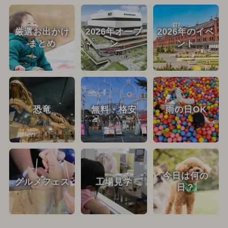
厳選お出かけ
2026年オープ
2026年のイベ
まとめ
ン
ント
恐竜
無料・格安
雨の日OK
今日は何の
グルメフェス
工場見学
日？