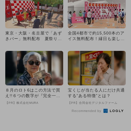
東京・大阪・名古屋で「あず
全国4都市で約15,500本のア
きバー」無料配布 夏祭りイ
イス無料配布！縁日も楽しめ
ベントも
る「あずきバー祭り20...
８月のロト6はこの方法で買
宝くじが当たる人にだけ共通
え!!６つの数字が『完全一
する“ある特徴”とは？
致』する方法
【PR】株式会社MURA
【PR】合同会社デジタルファーム
Recommended by