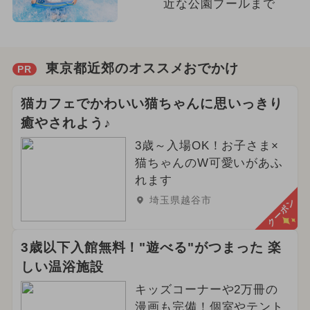
近な公園プールまで
東京都近郊のオススメおでかけ
PR
猫カフェでかわいい猫ちゃんに思いっきり
癒やされよう♪
3歳～入場OK！お子さま×
猫ちゃんのW可愛いがあふ
れます
埼玉県越谷市
クーポン
3歳以下入館無料！"遊べる"がつまった 楽
しい温浴施設
キッズコーナーや2万冊の
漫画も完備！個室やテント