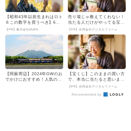
【昭和43年以前生まれはロト
売り場じゃ教えてくれない！
６この数字を買うべき】6つ
当たる人だけがやってる宝く
の数字が「完全一致」する
じの習慣
【PR】株式会社MURA
【PR】合同会社デジタルファーム
方...
【阿蘇周辺】2024年GWのお
【宝くじ】このままの買い方
でかけにおすすめ！人気のス
で、本当に当たると思います
ポットランキング
か
【PR】合同会社デジタルファーム
Recommended by