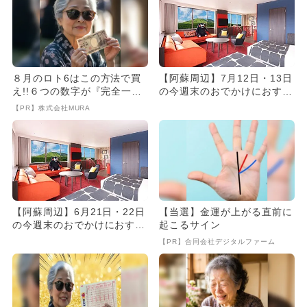
８月のロト6はこの方法で買
【阿蘇周辺】7月12日・13日
え!!６つの数字が『完全一
の今週末のおでかけにおすす
致』する方法
め！人気スポットランキン...
【PR】株式会社MURA
【阿蘇周辺】6月21日・22日
【当選】金運が上がる直前に
の今週末のおでかけにおすす
起こるサイン
め！人気スポットランキン...
【PR】合同会社デジタルファーム