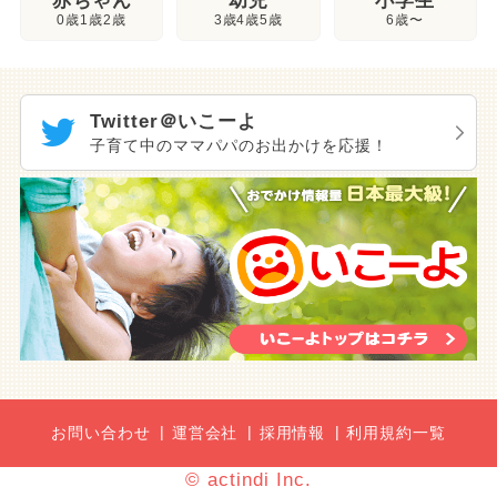
幼児
赤ちゃん
小学生
3歳4歳5歳
0歳1歳2歳
6歳〜
Twitter＠いこーよ
子育て中のママパパのお出かけを応援！
お問い合わせ
運営会社
採用情報
利用規約一覧
© actindi Inc.