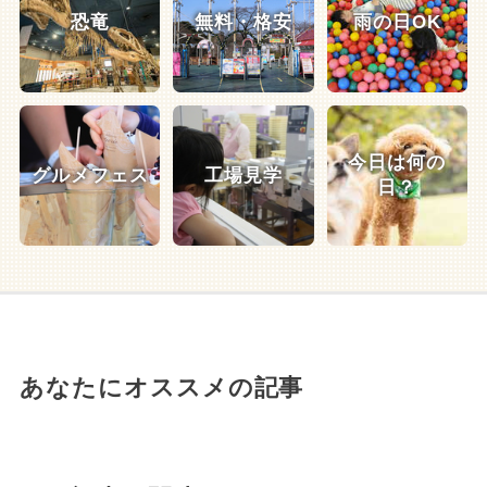
恐竜
無料・格安
雨の日OK
今日は何の
グルメフェス
工場見学
日？
あなたにオススメの記事