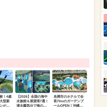
験！4歳
【2026】全国の海中
糸満市のホテルで全
大型新
水族館＆展望塔7選！
長70mのガーデンプ
ンがジ
潜水艦気分で海のな
ールOPEN！沖縄