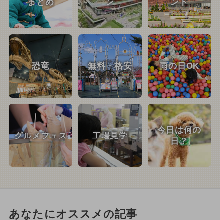
まとめ
ン
ント
恐竜
無料・格安
雨の日OK
今日は何の
グルメフェス
工場見学
日？
あなたにオススメの記事