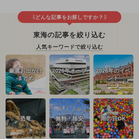
どんな記事をお探しですか？
東海の記事を絞り込む
人気キーワードで絞り込む
厳選お出かけ
2026年オープ
2026年のイベ
まとめ
ン
ント
恐竜
無料・格安
雨の日OK