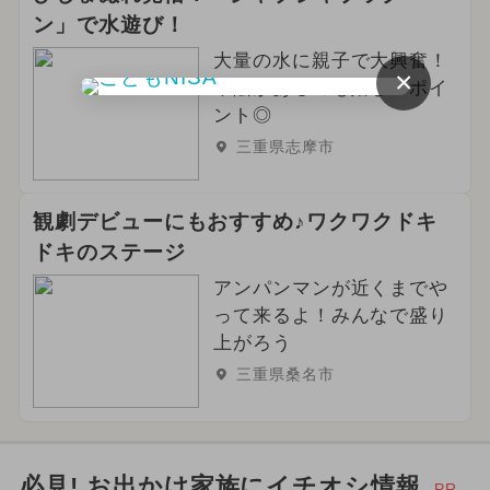
ン」で水遊び！
大量の水に親子で大興奮！
×
木陰があるのも嬉しいポイ
ント◎
三重県志摩市
観劇デビューにもおすすめ♪ワクワクドキ
ドキのステージ
アンパンマンが近くまでや
って来るよ！みんなで盛り
上がろう
三重県桑名市
必見! お出かけ家族にイチオシ情報
PR