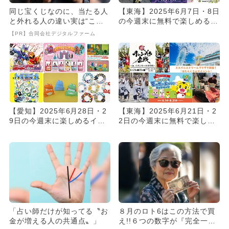
同じ宝くじなのに、当たる人
【東海】2025年6月7日・8日
と外れる人の違い実は“こ
の今週末に無料で楽しめるイ
こ”でした
ベント15選
【PR】合同会社デジタルファーム
【愛知】2025年6月28日・2
【東海】2025年6月21日・2
9日の今週末に楽しめるイベ
2日の今週末に無料で楽しめ
ント17選 無料イベン...
るイベント11選
「占い師だけが知ってる〝お
８月のロト6はこの方法で買
金が増える人の共通点〟」
え!!６つの数字が『完全一