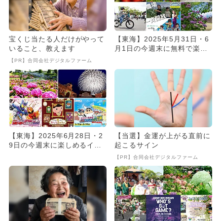
宝くじ当たる人だけがやって
【東海】2025年5月31日・6
いること、教えます
月1日の今週末に無料で楽し
めるイベント16選
【PR】合同会社デジタルファーム
【東海】2025年6月28日・2
【当選】金運が上がる直前に
9日の今週末に楽しめるイベ
起こるサイン
ント18選 無料イベン...
【PR】合同会社デジタルファーム