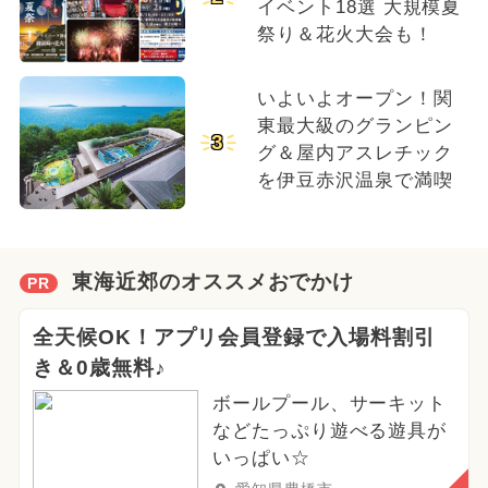
イベント18選 大規模夏
祭り＆花火大会も！
いよいよオープン！関
東最大級のグランピン
3
グ＆屋内アスレチック
を伊豆赤沢温泉で満喫
東海近郊のオススメおでかけ
PR
全天候OK！アプリ会員登録で入場料割引
き＆0歳無料♪
ボールプール、サーキット
などたっぷり遊べる遊具が
いっぱい☆