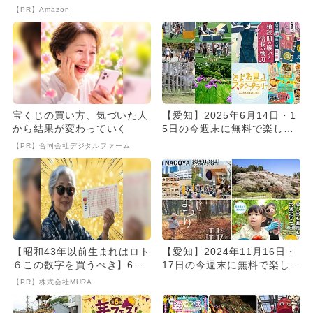
登場！Amazonの本気が...
開催の無料イベント6選
【PR】Amazon
宝くじの買い方、気づいた人
【愛知】2025年6月14日・1
から結果が変わっていく
5日の今週末に無料で楽しめ
るイベント10選
【PR】合同会社デジタルファーム
【昭和43年以前生まれはロト
【愛知】2024年11月16日・
６この数字を買うべき】6つ
17日の今週末に無料で楽しめ
の数字が「完全一致」する
るイベント7選
【PR】株式会社MURA
方...