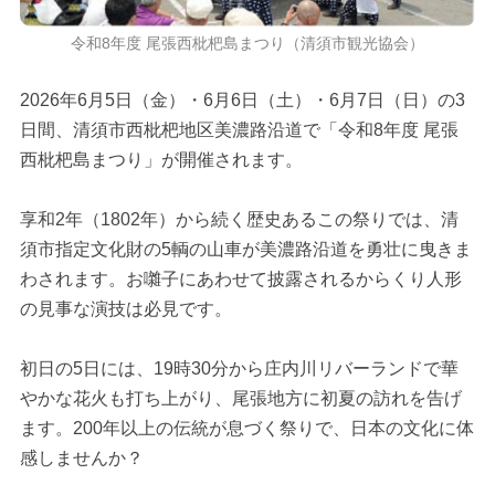
令和8年度 尾張西枇杷島まつり（清須市観光協会）
2026年6月5日（金）・6月6日（土）・6月7日（日）の3
日間、清須市西枇杷地区美濃路沿道で「令和8年度 尾張
西枇杷島まつり」が開催されます。
享和2年（1802年）から続く歴史あるこの祭りでは、清
須市指定文化財の5輌の山車が美濃路沿道を勇壮に曳きま
わされます。お囃子にあわせて披露されるからくり人形
の見事な演技は必見です。
初日の5日には、19時30分から庄内川リバーランドで華
やかな花火も打ち上がり、尾張地方に初夏の訪れを告げ
ます。200年以上の伝統が息づく祭りで、日本の文化に体
感しませんか？