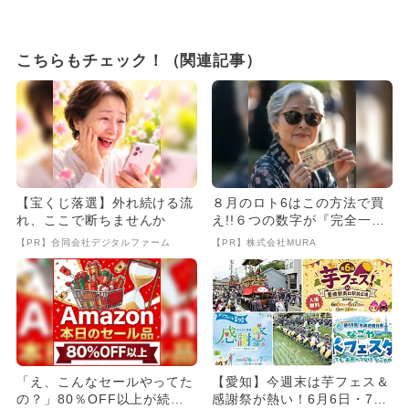
こちらもチェック！（関連記事）
【宝くじ落選】外れ続ける流
８月のロト6はこの方法で買
れ、ここで断ちませんか
え!!６つの数字が『完全一
致』する方法
【PR】合同会社デジタルファーム
【PR】株式会社MURA
「え、こんなセールやってた
【愛知】今週末は芋フェス＆
の？」80％OFF以上が続々
感謝祭が熱い！6月6日・7日