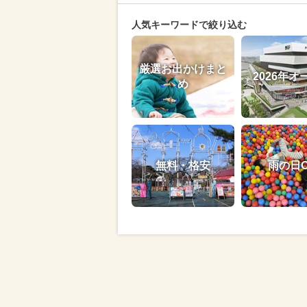
人気キーワードで絞り込む
厳選お出かけまと
2026年オ
め
無料・格安
雨の日