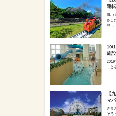
【2
運転
SL
ざし
歴…
10
施設
20
こと
【九
マパ
さま
そろ