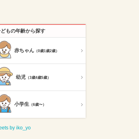
子どもの年齢から探す
赤ちゃん
（0歳1歳2歳）
幼児
（3歳4歳5歳）
小学生
（6歳〜）
ets by iko_yo