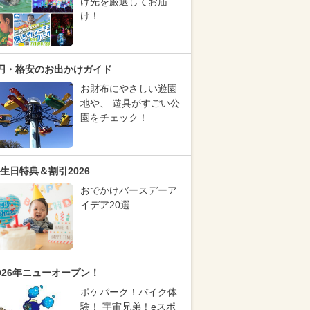
け先を厳選してお届
け！
円・格安のお出かけガイド
お財布にやさしい遊園
地や、 遊具がすごい公
園をチェック！
生日特典＆割引2026
おでかけバースデーア
イデア20選
026年ニューオープン！
ポケパーク！バイク体
験！ 宇宙兄弟！eスポ