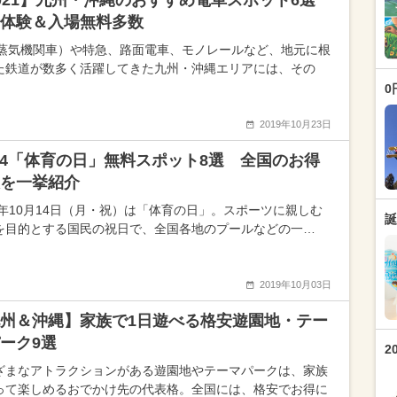
021】九州・沖縄のおすすめ電車スポット6選
体験＆入場無料多数
（蒸気機関車）や特急、路面電車、モノレールなど、地元に根
た鉄道が数多く活躍してきた九州・沖縄エリアには、その
0
2019年10月23日
/14「体育の日」無料スポット8選 全国のお得
を一挙紹介
19年10月14日（月・祝）は「体育の日」。スポーツに親しむ
誕
を目的とする国民の祝日で、全国各地のプールなどの一…
2019年10月03日
州＆沖縄】家族で1日遊べる格安遊園地・テー
ーク9選
2
ざまなアトラクションがある遊園地やテーマパークは、家族
って楽しめるおでかけ先の代表格。全国には、格安でお得に