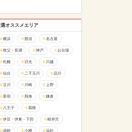
厳選オススメエリア
横浜
那須
名古屋
秩父・長瀞
神戸
お台場
札幌
日光
川越
仙台
二子玉川
品川
立川
川崎
上野
新宿
熱海
鎌倉
八王子
箱根
伊豆・伊東・下田
軽井沢
函館
小樽
浜松