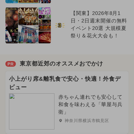
【関東】2026年8月1
日・2日週末開催の無料
3
イベント20選 大規模夏
祭り＆花火大会も！
東京都近郊のオススメおでかけ
PR
小上がり席&離乳食で安心・快適！外食デ
ビュー
赤ちゃん連れでも安心して
和食を味わえる「華屋与兵
衛」
神奈川県横浜市鶴見区