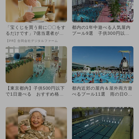
「宝くじを買う前に〇〇をす
都内の1年中遊べる人気屋内
るだけです」7億当選者が続
プール9選 子供300円以下
出
の格安厳選
【PR】合同会社デジタルファーム
【東京都内】子供500円以下
都内近郊の屋内＆屋外両方遊
で1日遊べる おすすめ格安
べるプール11選 雨の日OK
プール10選
＆格安も！