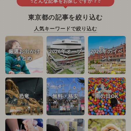
どんな記事をお探しですか？
東京都の記事を絞り込む
人気キーワードで絞り込む
厳選お出かけ
2026年オープ
2026年のイベ
まとめ
ン
ント
恐竜
無料・格安
雨の日OK