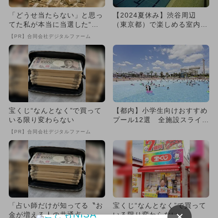
「どうせ当たらない」と思っ
【2024夏休み】渋谷周辺
てた私が本当に当選した“買
（東京都）で楽しめる室内・
い方”がこれ
屋外プール10選
【PR】合同会社デジタルファーム
宝くじ“なんとなく”で買って
【都内】小学生向けおすすめ
いる限り変わらない
プール12選 全施設スライダ
ー付き！
【PR】合同会社デジタルファーム
「占い師だけが知ってる〝お
宝くじ“なんとなく”で買って
×
金が増える人の共通点〟」
いる限り変わらない