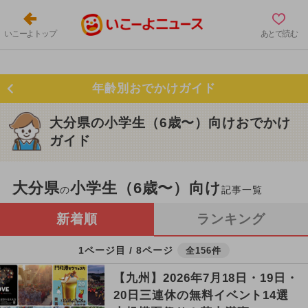
いこーよトップ
あとで読む
年齢別おでかけガイド
大分県の小学生（6歳〜）向けおでかけ
ガイド
大分県
小学生（6歳〜）向け
の
記事一覧
新着順
ランキング
1ページ目 / 8ページ
全156件
【九州】2026年7月18日・19日・
20日三連休の無料イベント14選