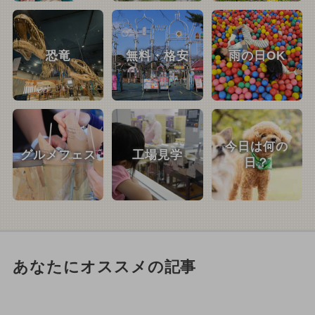
恐竜
無料・格安
雨の日OK
今日は何の
グルメフェス
工場見学
日？
あなたにオススメの記事