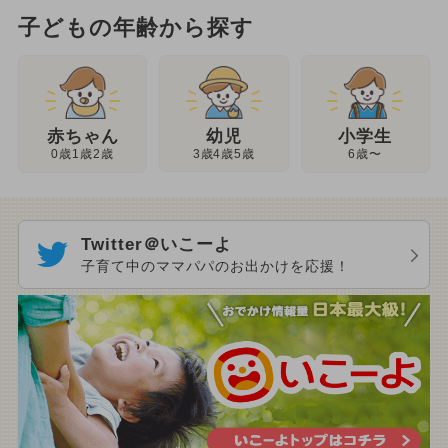
子どもの年齢から探す
幼児
赤ちゃん
小学生
3歳4歳5歳
0歳1歳2歳
6歳〜
Twitter＠いこーよ
子育て中のママパパのお出かけを応援！