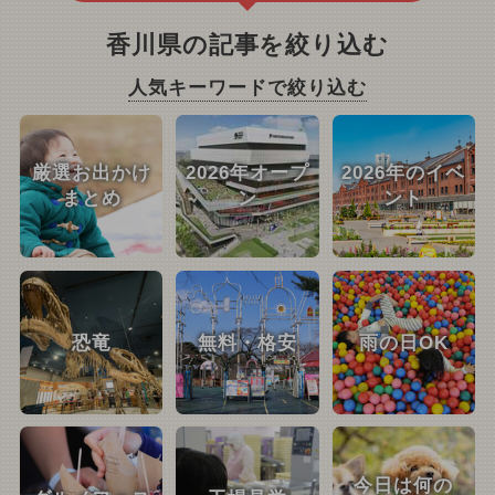
香川県の記事を絞り込む
人気キーワードで絞り込む
厳選お出かけ
2026年オープ
2026年のイベ
まとめ
ン
ント
恐竜
無料・格安
雨の日OK
今日は何の