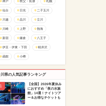
神戸
秩父・長瀞
札幌
仙台
日光
二子玉川
川越
品川
立川
川崎
上野
熱海
新宿
鎌倉
八王子
伊豆・伊東・下田
軽井沢
函館
小樽
香川県の人気記事ランキング
【全国】2026年夏休み
1
におすすめ「夜の水族
館」14選！ナイトツア
ー＆お得なチケットも