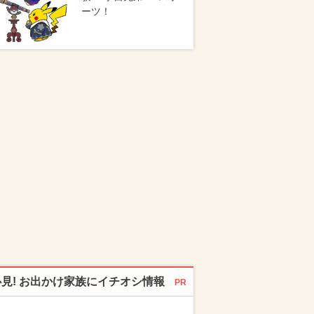
ーツ！
必見! お出かけ家族にイチオシ情報
PR