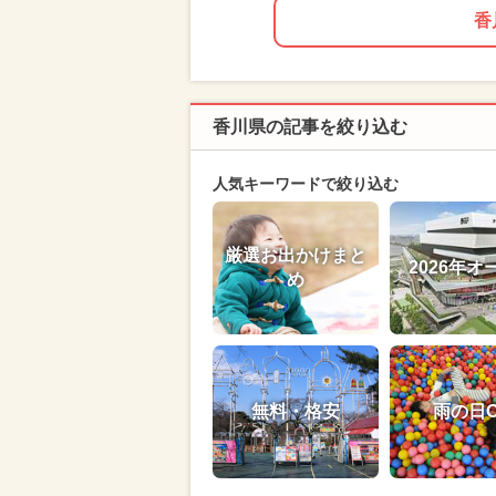
香
香川県の記事を絞り込む
人気キーワードで絞り込む
厳選お出かけまと
2026年オ
め
無料・格安
雨の日