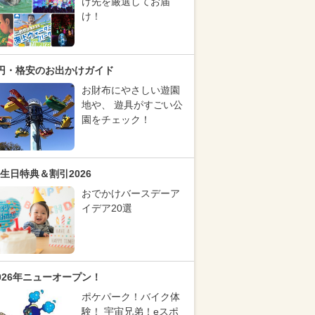
け先を厳選してお届
け！
円・格安のお出かけガイド
お財布にやさしい遊園
地や、 遊具がすごい公
園をチェック！
生日特典＆割引2026
おでかけバースデーア
イデア20選
026年ニューオープン！
ポケパーク！バイク体
験！ 宇宙兄弟！eスポ