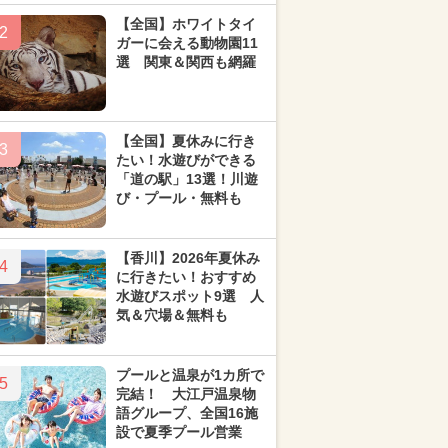
【全国】ホワイトタイ
2
ガーに会える動物園11
選 関東＆関西も網羅
【全国】夏休みに行き
3
たい！水遊びができる
「道の駅」13選！川遊
び・プール・無料も
【香川】2026年夏休み
4
に行きたい！おすすめ
水遊びスポット9選 人
気＆穴場＆無料も
プールと温泉が1カ所で
5
完結！ 大江戸温泉物
語グループ、全国16施
設で夏季プール営業