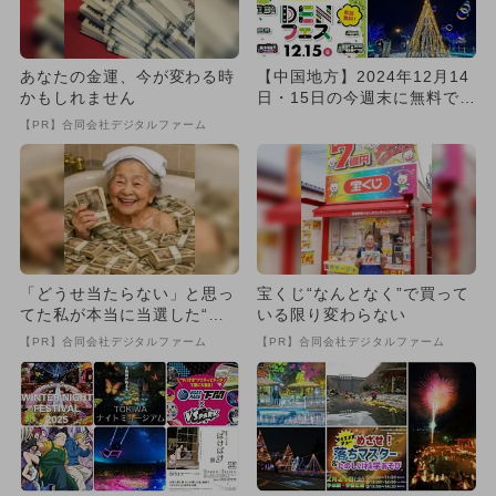
あなたの金運、今が変わる時
【中国地方】2024年12月14
かもしれません
日・15日の今週末に無料で楽
しめるイベント12選
【PR】合同会社デジタルファーム
「どうせ当たらない」と思っ
宝くじ“なんとなく”で買って
てた私が本当に当選した“買
いる限り変わらない
い方”がこれ
【PR】合同会社デジタルファーム
【PR】合同会社デジタルファーム