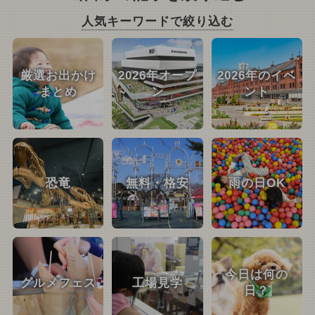
人気キーワードで絞り込む
厳選お出かけ
2026年オープ
2026年のイベ
まとめ
ン
ント
恐竜
無料・格安
雨の日OK
今日は何の
グルメフェス
工場見学
日？