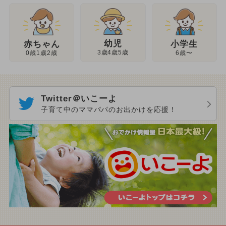
幼児
赤ちゃん
小学生
3歳4歳5歳
0歳1歳2歳
6歳〜
Twitter＠いこーよ
子育て中のママパパのお出かけを応援！