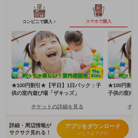
スマホで購入
コンビニで購入
★100円割引★【平日】1日パック：子
★100円割
供の室内遊び場「ザキッズ」
子供の室内
チケットの詳細を見る
チケ
詳細・周辺情報が
アプリをダウンロード
サクサク見れる！
いこーよアプリ