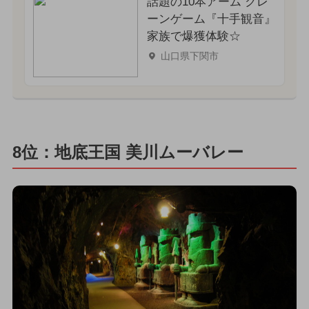
話題の10本アーム クレ
ーンゲーム『十手観音』
家族で爆獲体験☆
山口県下関市
8位：地底王国 美川ムーバレー