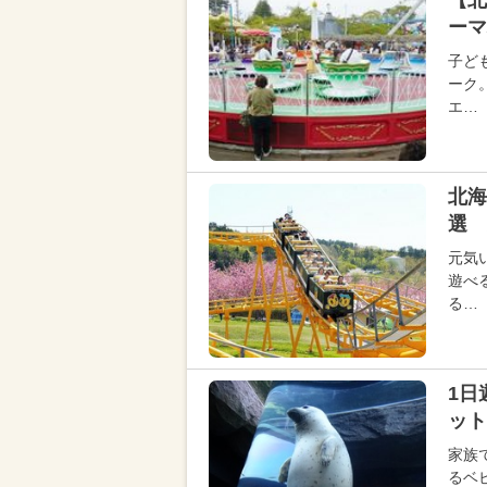
【北
ーマ
子ど
ーク
エ…
北海
選 
元気
遊べ
る…
1日
ット
家族
るベ