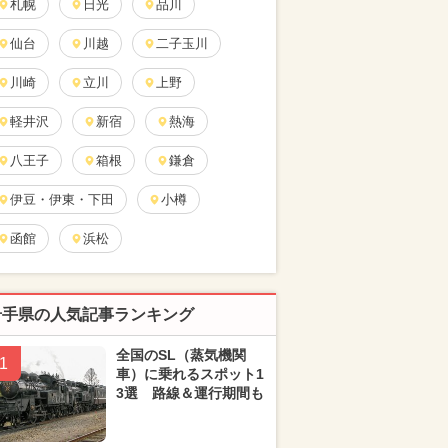
札幌
日光
品川
仙台
川越
二子玉川
川崎
立川
上野
軽井沢
新宿
熱海
八王子
箱根
鎌倉
伊豆・伊東・下田
小樽
函館
浜松
岩手県の人気記事ランキング
全国のSL（蒸気機関
1
車）に乗れるスポット1
3選 路線＆運行期間も