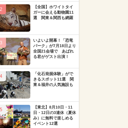
【全国】ホワイトタイ
2
ガーに会える動物園11
選 関東＆関西も網羅
いよいよ開幕！「恐竜
3
パーク」が7月18日より
全国21会場で あばれ
る君がゲスト出演！
「化石発掘体験」がで
4
きるスポット11選 関
東＆福井の人気施設も
【東北】8月10日・11
5
日・12日の3連休（夏休
み）に無料で楽しめる
イベント12選