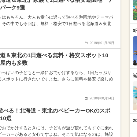
海道＆東北】家族で1日遊べる格安遊園地・テ
パーク9選
もはもちろん、大人も童心に返って遊べる遊園地やテーマパ
。その中でも今回は、無料・格安で1日遊べる北海道＆東北
0
2019年01月25日
道＆東北の1日遊べる無料・格安スポット10
屋内も多数
いっぱいの子どもと一緒におでかけするなら、1日たっぷり
誕
るスポットに行きたいですよね。さらに無料や格安で楽しめ
2018年08月24日
遊べる！北海道・東北のベビーカーOKのスポ
10選
2
でおでかけするときには、子どもが遊び疲れてもすぐに乗れ
ビーカーがあると安心ですよね。そこで気になるのは、施設