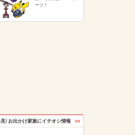
ーツ！
必見! お出かけ家族にイチオシ情報
PR