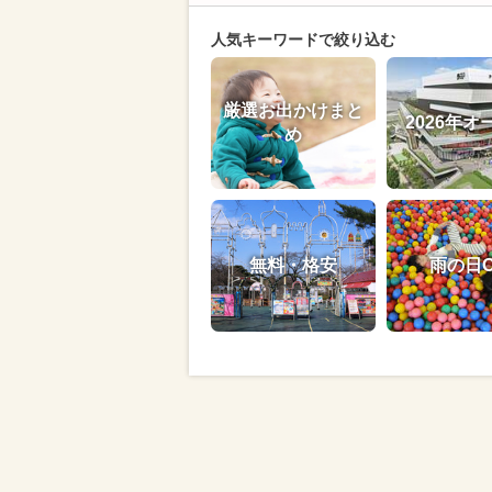
人気キーワードで絞り込む
厳選お出かけまと
2026年オ
め
無料・格安
雨の日