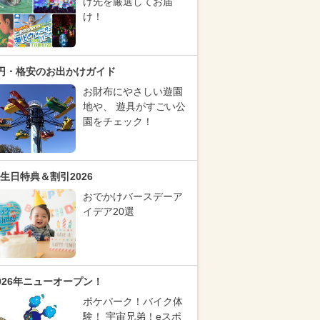
け先を厳選してお届
け！
円・格安のお出かけガイド
お財布にやさしい遊園
地や、 遊具がすごい公
園をチェック！
生日特典＆割引2026
おでかけバースデーア
イデア20選
026年ニューオープン！
ポケパーク！バイク体
験！ 宇宙兄弟！eスポ