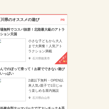
石川県のオススメの遊び
PR
場無料でコスパ抜群！北陸最大級のアトラ
ション天国
小さな子どもから大人
まで大興奮！人気アト
ラクション満載
クーポン
石川県能美市
んでのぼって滑って！お家でできない遊び
いっぱい
2歳以下無料・OPEN以
来人気♪親子で1日じゅ
う楽しめる屋内施設
石川県白山市
外複合型テーマパークでアスレチック＆手