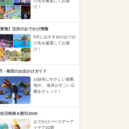
け先を厳選してお届
け！
東海】注目のおでかけ情報
8月におすすめのおでか
け先を厳選してお届
け！
円・格安のお出かけガイド
お財布にやさしい遊園
地や、 遊具がすごい公
園をチェック！
生日特典＆割引2026
おでかけバースデーア
イデア20選