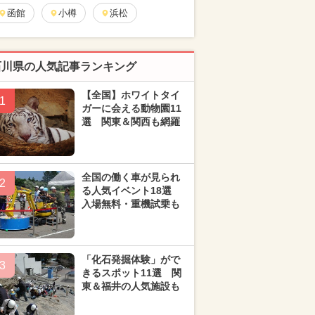
函館
小樽
浜松
石川県の人気記事ランキング
【全国】ホワイトタイ
1
ガーに会える動物園11
選 関東＆関西も網羅
全国の働く車が見られ
2
る人気イベント18選
入場無料・重機試乗も
「化石発掘体験」がで
3
きるスポット11選 関
東＆福井の人気施設も