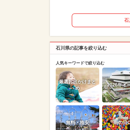
石
石川県の記事を絞り込む
人気キーワードで絞り込む
厳選お出かけまと
2026年オ
め
無料・格安
雨の日