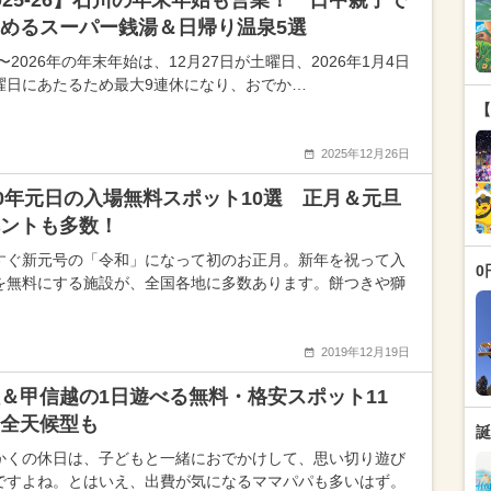
025-26】石川の年末年始も営業！一日中親子で
めるスーパー銭湯＆日帰り温泉5選
5〜2026年の年末年始は、12月27日が土曜日、2026年1月4日
曜日にあたるため最大9連休になり、おでか…
【
2025年12月26日
20年元日の入場無料スポット10選 正月＆元旦
ントも多数！
すぐ新元号の「令和」になって初のお正月。新年を祝って入
0
を無料にする施設が、全国各地に多数あります。餅つきや獅
2019年12月19日
＆甲信越の1日遊べる無料・格安スポット11
全天候型も
誕
かくの休日は、子どもと一緒におでかけして、思い切り遊び
ですよね。とはいえ、出費が気になるママパパも多いはず。