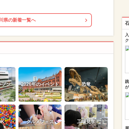
川県の新着一覧へ
入
ク
跳
ープン
2026年のイベント
恐竜
が
OK
グルメフェス
工場見学
屋