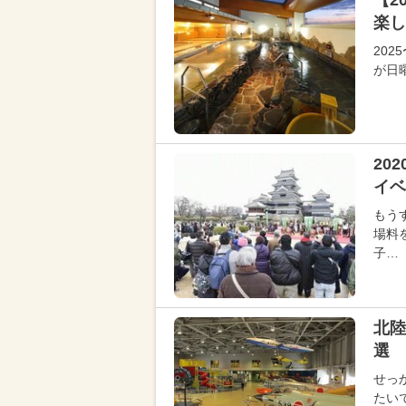
【2
楽し
202
が日
20
イベ
もう
場料
子…
北陸
選 
せっ
たい