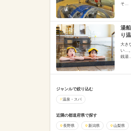
そ…
湯船
り温
大き
い…
銭湯
ジャンルで絞り込む
温泉・スパ
近隣の都道府県で探す
長野県
新潟県
山梨県