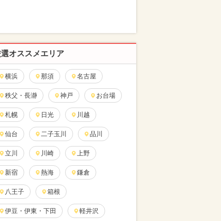
厳選オススメエリア
横浜
那須
名古屋
秩父・長瀞
神戸
お台場
札幌
日光
川越
仙台
二子玉川
品川
立川
川崎
上野
新宿
熱海
鎌倉
八王子
箱根
伊豆・伊東・下田
軽井沢